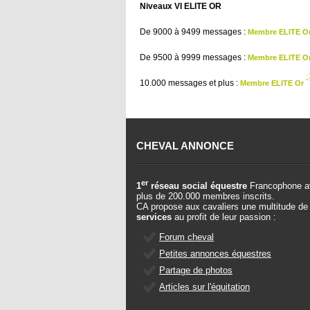
Niveaux VI ELITE OR
De 9000 à 9499 messages :
Membre ELITE O
De 9500 à 9999 messages :
Membre ELITE O
10.000 messages et plus :
Membre ELITE Or
CHEVAL ANNONCE
er
1
réseau social équestre
Francophone a
plus de 200.000 membres inscrits.
CA propose aux cavaliers une multitude de
services
au profit de leur passion :
Forum cheval
Petites annonces équestres
Partage de photos
Articles sur l'équitation