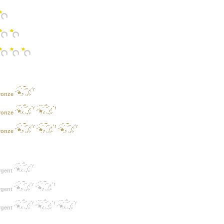
ronze
ronze
ronze
rgent
rgent
rgent