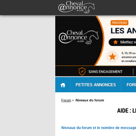
PETITES ANNONCES
FOR
Forum
>
Niveaux du forum
AIDE :
Niveaux du forum et le nombre de message