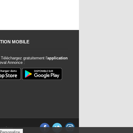
TION MOBILE
Téléchargez gratuitement l'
application
val Annonce :
classique
Personalize