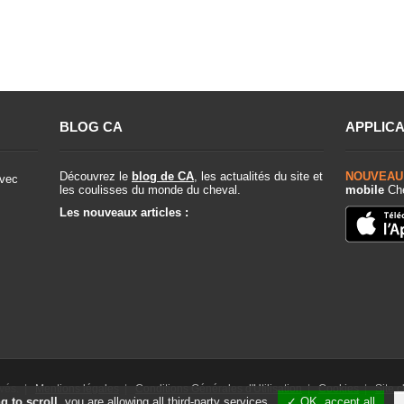
BLOG CA
APPLICA
Découvrez le
blog de CA
, les actualités du site et
NOUVEAU
vec
les coulisses du monde du cheval.
mobile
Che
Les nouveaux articles :
rvés. |
Mentions légales
|
Conditions Générales d'Utilisation
|
Cookies
|
Site 
g to scroll,
you are allowing all third-party services
✓ OK, accept all