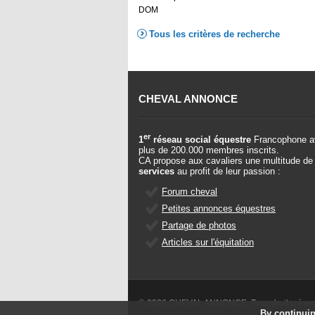
DOM
Tous les critères de recherche
CHEVAL ANNONCE
er
1
réseau social équestre
Francophone a
plus de 200.000 membres inscrits.
CA propose aux cavaliers une multitude de
services
au profit de leur passion :
Forum cheval
Petites annonces équestres
Partage de photos
Articles sur l'équitation
© 2026 CHEVAL ANNONCE. Tous droits rése
By continuin