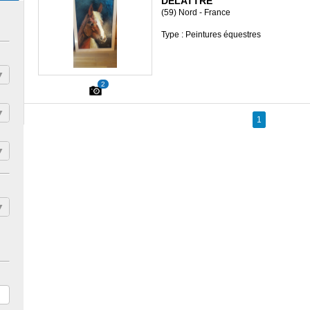
DELATTRE
(59) Nord - France
Type : Peintures équestres
2
1