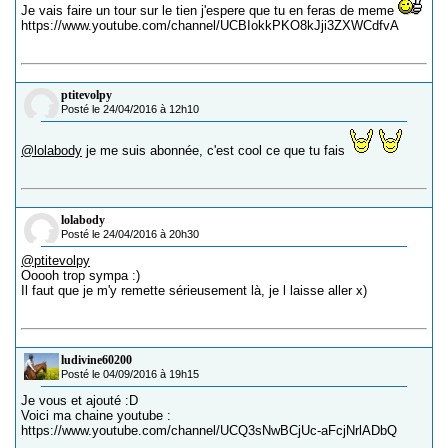
Je vais faire un tour sur le tien j'espere que tu en feras de meme
https://www.youtube.com/channel/UCBIokkPKO8kJji3ZXWCdfvA
ptitevolpy
Posté le 24/04/2016 à 12h10
@lolabody
je me suis abonnée, c'est cool ce que tu fais
lolabody
Posté le 24/04/2016 à 20h30
@ptitevolpy
Ooooh trop sympa :)
Il faut que je m'y remette sérieusement là, je l laisse aller x)
ludivine60200
Posté le 04/09/2016 à 19h15
Je vous et ajouté :D
Voici ma chaine youtube :
https://www.youtube.com/channel/UCQ3sNwBCjUc-aFcjNrlADbQ