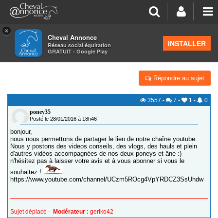
×
Cheval Annonce
Forum
>
Vos sites internet, blogs, écuries virtuelles
INSTALLER
Réseau social équitation
GRATUIT - Google Play
VENEZ DÉCOUVRIR NOTRE CHAINE YOUTUBE ! :)
Répondre au sujet
3557
-
7
-
1
-
0
poney35
Posté le 28/01/2016 à 18h46
bonjour,
nous nous permettons de partager le lien de notre chaîne youtube.
Nous y postons des videos conseils, des vlogs, des hauls et plein
d'autres vidéos accompagnées de nos deux poneys et âne :)
n'hésitez pas à laisser votre avis et à vous abonner si vous le
souhaitez !
https://www.youtube.com/channel/UCzm5ROcg4VpYRDCZ3SsUhdw
Sujet déplacé -
Modérateur :
geriko42