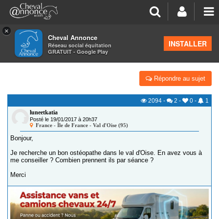
×
Cheval Annonce
Forum
>
Petites annonces
>
Ostéopathe équin
INSTALLER
Réseau social équitation
GRATUIT - Google Play
CHERCHE OSTÉOPATHE ÉQUIN DANS LE 95
Répondre au sujet
2094
-
2
-
0
-
1
luneetkatia
Posté le 19/01/2017 à 20h37
France - Île de France - Val d'Oise (95)
Bonjour,
Je recherche un bon ostéopathe dans le val d'Oise. En avez vous à
me conseiller ? Combien prennent ils par séance ?
Merci