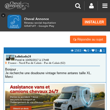
×
Cheval Annonce
Forum
>
Petites annonces
>
Équipements du cavalier
INSTALLER
Réseau social équitation
GRATUIT - Google Play
DOUDOUNE ANTARES VINTAGE FEMME
Répondre au sujet
1563
-
0
-
0
-
1
kalinkadu24
Posté le 10/05/2017 à 17h48
France - Nord Pas de Calais - Pas de Calais (62)
Bonjour ,
Je recherche une doudoune vintage femme antares taille XL.
Merci