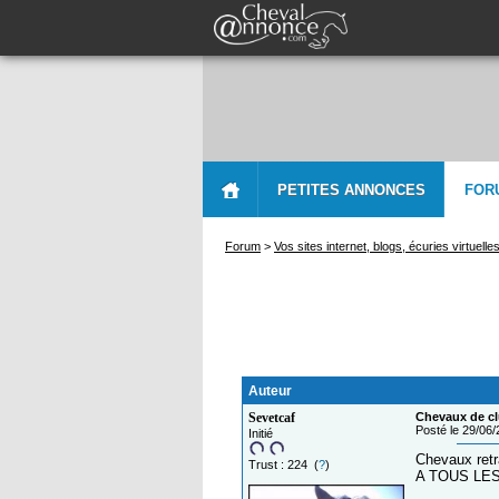
PETITES ANNONCES
FOR
Forum
>
Vos sites internet, blogs, écuries virtuelle
Auteur
Sevetcaf
Chevaux de clu
Posté le 29/06
Initié
Chevaux retra
Trust : 224 (
?
)
A TOUS LES