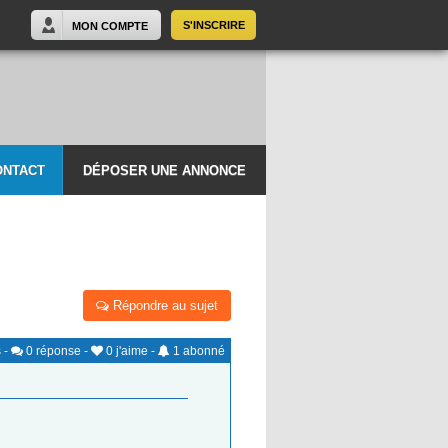
S'INSCRIRE
MON COMPTE
ONTACT
DÉPOSER UNE ANNONCE
Répondre au sujet
s
-
0
réponse
-
0
j'aime
-
1
abonné