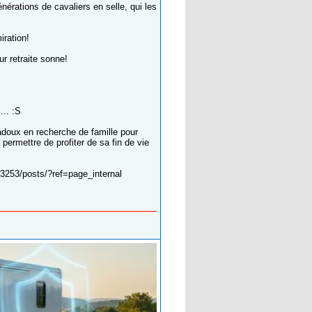
érations de cavaliers en selle, qui les
iration!
ur retraite sonne!
... :S
 dadoux en recherche de famille pour
i permettre de profiter de sa fin de vie
253/posts/?ref=page_internal