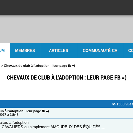
UM
MEMBRES
ARTICLES
COMMUNAUTÉ CA
C
s
>
Chevaux de club à l'adoption : leur page fb =)
CHEVAUX DE CLUB À L'ADOPTION : LEUR PAGE FB =)
1580
vue
b à l'adoption : leur page fb =)
/2017 à 11h48
ités à l'adoption
 CAVALIERS ou simplement AMOUREUX DES ÉQUIDÉS....