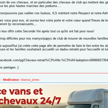
soin de vos chevaux, et en particulier des chevaux de club qui mettent des gén
sur les plus hautes marches des podiums....
ns/pouvons pas oublier ces loulous, ILS méritent notre Respect et notre Adm
ez vous pour eux, et ouvrez-leur votre porte et votre cœur quand l'heure de le
eront tjs reconnaissants,...
 leur offrir cette Seconde Vie après tout ce qu'ils ont fait pour nous!
 trop difficiles pour nos mamys/papys de club de trouver de nouvelles familles
i aujourd'hui j'ai créée cette page afin de permettre de faire le lien entre les
euse et les familles souhaitant accueillir un dadou retraité pour l'accueillir et lu
.facebook.com/pg/Chevaux-retrait%C3%A9s-%C3%A0-ladoption-699906573543
os partages ;)
 -
Modérateur :
bianca_jones