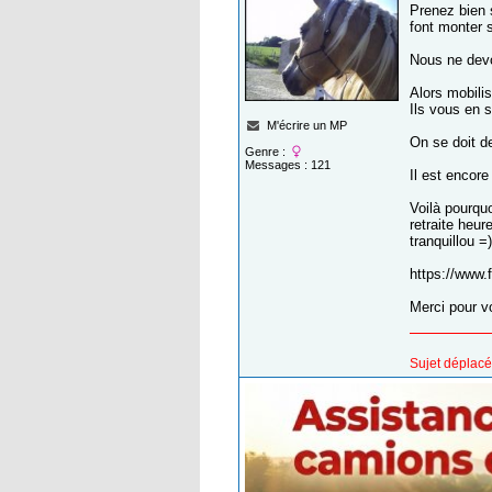
Prenez bien 
font monter 
Nous ne devo
Alors mobilis
Ils vous en s
M'écrire un MP
On se doit de
Genre :
Messages : 121
Il est encore
Voilà pourquo
retraite heur
tranquillou =)
https://www
Merci pour v
Sujet déplacé