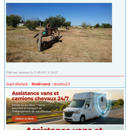
Édité par caranana le 21-09-2017 à 11h12
Sujet déplacé -
Modérateur :
doudou13