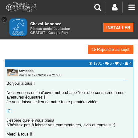
×
Cheval Annonce
Forum
>
Vos sites internet, blogs, écuries virtuelles
INSTALLER
Réseau social équitation
GRATUIT - Google Play
/! OUVERTURE DE NOTRE CHAINE YOUTUBE /!
Répondre au sujet
1901
-
6
-
0
-
4
caranana
Posté le 17/09/2017 à 21h05
Bonjour à tous !
Nous venons enfin d'ouvrir notre chaine YouTube consacrée à nos
aventures équestres !
Je vous laisse le lien de notre toute première vidéo
ICI
J'espère qu'elle vous plaira
N'hésitez pas à laisser vos commentaires, avis et conseils :)
Merci à tous !!!