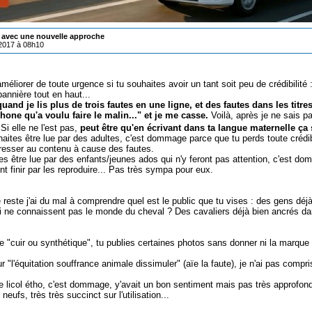
 avec une nouvelle approche
/2017 à 08h10
méliorer de toute urgence si tu souhaites avoir un tant soit peu de crédibilité :
annière tout en haut...
quand je lis plus de trois fautes en une ligne, et des fautes dans les titre
one qu'a voulu faire le malin..." et je me casse.
Voilà, après je ne sais pa
 Si elle ne l'est pas,
peut être qu'en écrivant dans ta langue maternelle ça s
haites être lue par des adultes, c'est dommage parce que tu perds toute crédib
éresser au contenu à cause des fautes.
es être lue par des enfants/jeunes ados qui n'y feront pas attention, c'est dom
ont finir par les reproduire... Pas très sympa pour eux.
e reste j'ai du mal à comprendre quel est le public que tu vises : des gens d
ui ne connaissent pas le monde du cheval ? Des cavaliers déjà bien ancrés d
cle "cuir ou synthétique", tu publies certaines photos sans donner ni la marqu
ur "l'équitation souffrance animale dissimuler" (aïe la faute), je n'ai pas compr
 le licol étho, c'est dommage, y'avait un bon sentiment mais pas très approfon
 neufs, très très succinct sur l'utilisation...