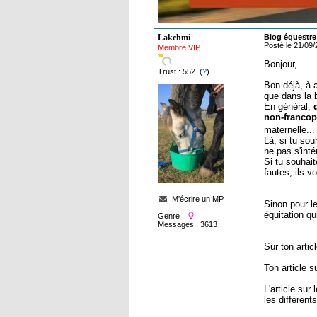
Lakchmi
Blog équestre
Posté le 21/09
Membre VIP
Bonjour,
Trust : 552 (
?
)
Bon déjà, à a
que dans la b
En général,
non-francoph
maternelle...
Là, si tu sou
ne pas s'int
Si tu souhait
fautes, ils v
M'écrire un MP
Sinon pour l
équitation q
Genre :
Messages : 3613
Sur ton arti
Ton article s
L'article sur
les différents