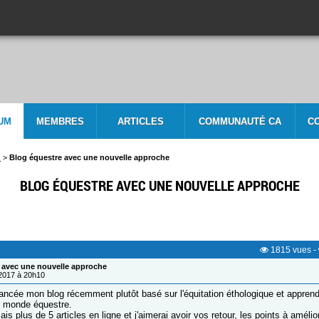
UM
MEMBRES
ARTICLES
COMMUNAUTÉ CA
C
s
>
Blog équestre avec une nouvelle approche
BLOG ÉQUESTRE AVEC UNE NOUVELLE APPROCHE
1815
vues
-
 avec une nouvelle approche
/2017 à 20h10
i lancée mon blog récemment plutôt basé sur l'équitation éthologique et appren
du monde équestre.
ais plus de 5 articles en ligne et j'aimerai avoir vos retour, les points à améli