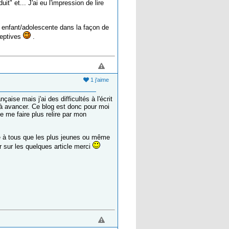
t" et... J'ai eu l'impression de lire
eu enfant/adolescente dans la façon de
éceptives
.
1 j'aime
aise mais j'ai des difficultés à l'écrit
 à avancer. Ce blog est donc pour moi
de me faire plus relire par mon
ble à tous que les plus jeunes ou même
 sur les quelques article merci