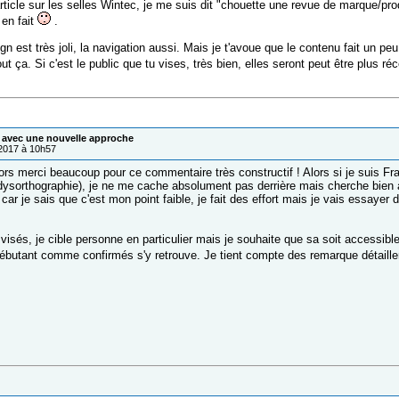
icle sur les selles Wintec, je me suis dit "chouette une revue de marque/produi
 en fait
.
gn est très joli, la navigation aussi. Mais je t'avoue que le contenu fait un p
out ça. Si c'est le public que tu vises, très bien, elles seront peut être plus r
 avec une nouvelle approche
/2017 à 10h57
rs merci beaucoup pour ce commentaire très constructif ! Alors si je suis Franç
 dysorthographie), je ne me cache absolument pas derrière mais cherche bien
car je sais que c'est mon point faible, je fait des effort mais je vais essayer 
 visés, je cible personne en particulier mais je souhaite que sa soit accessi
débutant comme confirmés s'y retrouve. Je tient compte des remarque détailler