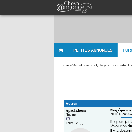
PETITES ANNONCES
FOR
Forum
>
Vos sites internet, blogs, écuries virtuelle
Auteur
Apache.horse
Blog équestre
Posté le 20/09
Novice
Bonjour, j'a
Trust : 2 (
?
)
l'évolution 
Il y a désorm