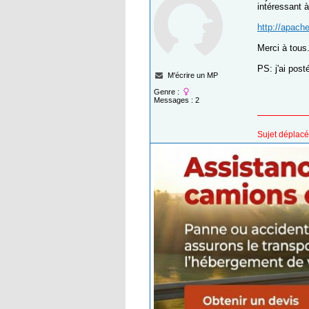
intéressant à
http://apach
Merci à tous
PS: j'ai post
M'écrire un MP
Genre :
Messages : 2
Sujet déplacé