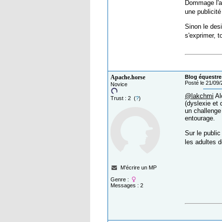
Dommage l'art
une publicité
Sinon le desi
s'exprimer, t
Apache.horse
Blog équestre
Posté le 21/09
Novice
@lakchmi
Alo
Trust : 2 (
?
)
(dyslexie et
un challenge 
entourage.
Sur le public
les adultes 
M'écrire un MP
Genre :
Messages : 2