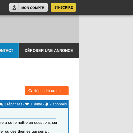
S'INSCRIRE
MON COMPTE
ONTACT
DÉPOSER UNE ANNONCE
Répondre au sujet
3
réponses
-
0
j'aime
-
2
abonnés
dre à ce remettre en questions sur
orer ou des thèmes qui serrait