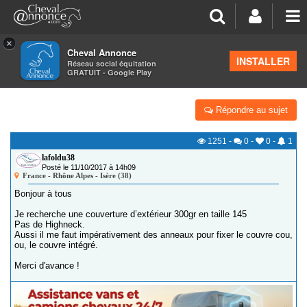
×
Cheval Annonce
Forum
>
Petites annonces
>
Équipements du cavalier
INSTALLER
Réseau social équitation
GRATUIT - Google Play
RECHERCHE COUVERTURE
Répondre au sujet
1251
-
0
-
0
-
1
lafoldu38
Posté le 11/10/2017 à 14h09
France - Rhône Alpes - Isère (38)
Bonjour à tous
Je recherche une couverture d’extérieur 300gr en taille 145
Pas de Highneck.
Aussi il me faut impérativement des anneaux pour fixer le couvre cou,
ou, le couvre intégré.
Merci d'avance !