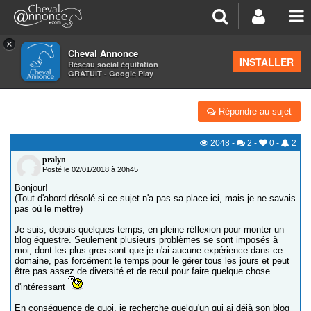
×
Cheval Annonce
Forum
>
Vos sites internet, blogs, écuries virtuelles
INSTALLER
Réseau social équitation
GRATUIT - Google Play
RECHERCHE PERSONNE BLOG
Répondre au sujet
2048
-
2
-
0
-
2
pralyn
Posté le 02/01/2018 à 20h45
Bonjour!
(Tout d'abord désolé si ce sujet n'a pas sa place ici, mais je ne savais
pas où le mettre)
Je suis, depuis quelques temps, en pleine réflexion pour monter un
blog équestre. Seulement plusieurs problèmes se sont imposés à
moi, dont les plus gros sont que je n'ai aucune expérience dans ce
domaine, pas forcément le temps pour le gérer tous les jours et peut
être pas assez de diversité et de recul pour faire quelque chose
d'intéressant
En conséquence de quoi, je recherche quelqu'un qui ai déjà son blog