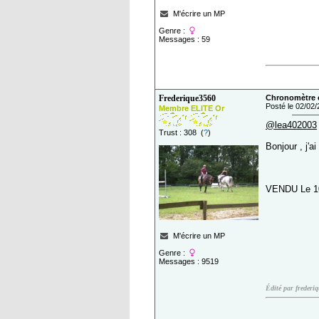
M'écrire un MP
Genre :
Messages : 59
Frederique3560
Chronomètre 
Posté le 02/02
Membre ELITE Or
@lea402003
Trust : 308 (
?
)
Bonjour , j'a
VENDU Le 1
M'écrire un MP
Genre :
Messages : 9519
Édité par frederi