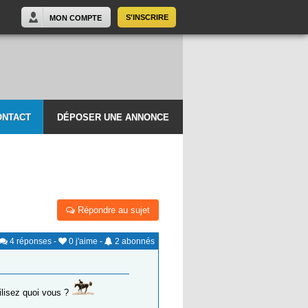
S'INSCRIRE
MON COMPTE
ONTACT
DÉPOSER UNE ANNONCE
Répondre au sujet
4
réponses
-
0
j'aime
-
2
abonnés
ilisez quoi vous ?