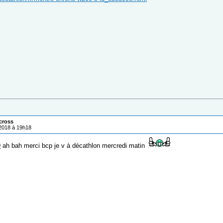
cross
/2018 à 19h18
9
ah bah merci bcp je v à décathlon mercredi matin