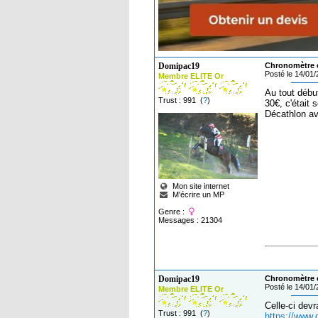
Domipac19
Chronomètre 
Posté le 14/01
Membre ELITE Or
Au tout début
Trust : 991 (
?
)
30€, c'était 
Décathlon av
Mon site internet
M'écrire un MP
Genre :
Messages : 21304
Domipac19
Chronomètre 
Posté le 14/01
Membre ELITE Or
Celle-ci devr
Trust : 991 (
?
)
https://www.