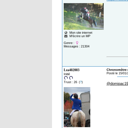
Mon site internet
M'écrire un MP
Genre :
Messages : 21304
Lea402003
Chronomètre 
Posté le 15/01
Initié
Trust : 26 (
?
)
@domipac1