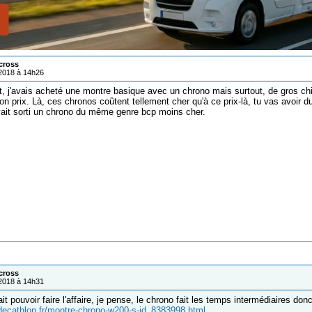
cross
/2018 à 14h26
, j'avais acheté une montre basique avec un chrono mais surtout, de gros chiff
son prix. Là, ces chronos coûtent tellement cher qu'à ce prix-là, tu vas avoir 
ait sorti un chrono du même genre bcp moins cher.
cross
/2018 à 14h31
ait pouvoir faire l'affaire, je pense, le chrono fait les temps intermédiaires donc
decathlon.fr/montre-chrono-w200-s-id_8383998.html