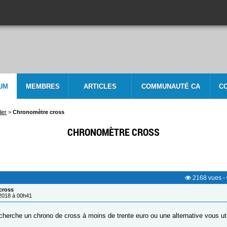
UM
MEMBRES
ARTICLES
COMMUNAUTÉ CA
C
ier
>
Chronomètre cross
CHRONOMÈTRE CROSS
2168
vues
-
cross
/2018 à 00h41
echerche un chrono de cross à moins de trente euro ou une alternative vous ut