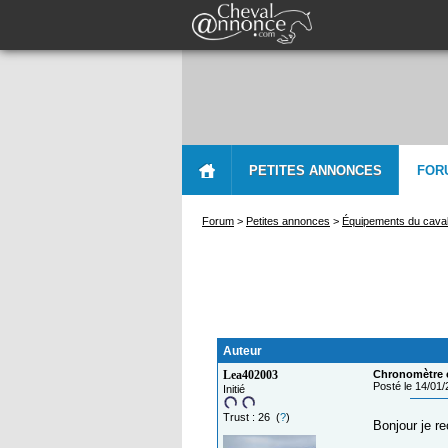
PETITES ANNONCES
FOR
Forum
>
Petites annonces
>
Équipements du caval
Auteur
Lea402003
Chronomètre 
Posté le 14/01
Initié
Trust : 26 (
?
)
Bonjour je r