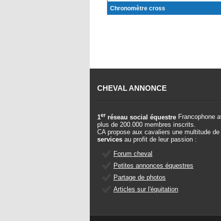
Chronomètre cross
CHEVAL ANNONCE
er
1
réseau social équestre
Francophone a
plus de 200.000 membres inscrits.
CA propose aux cavaliers une multitude de
services
au profit de leur passion :
Forum cheval
Petites annonces équestres
Partage de photos
Articles sur l'équitation