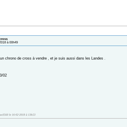
cross
/2018 à 00h49
i un chrono de cross à vendre , et je suis aussi dans les Landes .
0/02
que3560 le 16-02-2018 à 13h53