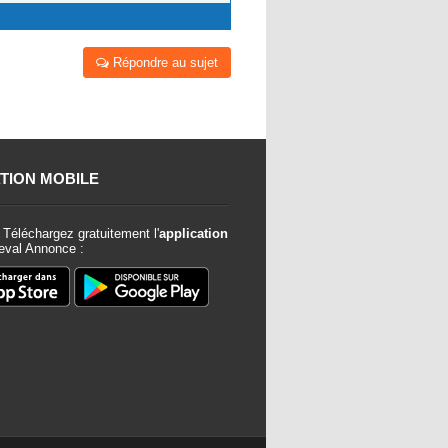
Répondre au sujet
TION MOBILE
Téléchargez gratuitement l'
application
val Annonce :