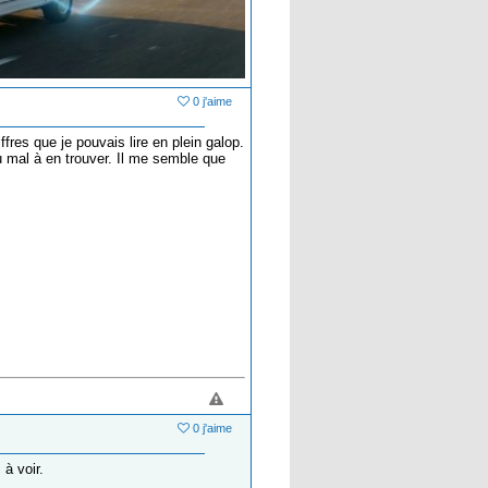
0 j'aime
res que je pouvais lire en plein galop.
du mal à en trouver. Il me semble que
0 j'aime
 à voir.