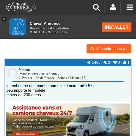
×
Cheval Annonce
Forum
>
Petites annonces
>
Équipements du cavalier
INSTALLER
Réseau social équitation
GRATUIT - Google Play
CHERCHE BOMBE SAMSHIELD
Répondre au sujet
1466
-
3
-
0
-
1
famoso
Posté le 13/06/2018 à 10h59
France - Île de France - Seine et Marne (77)
je recherche une bombe samshield noire taille 57
peu importe le modéle
moins de 200 euros