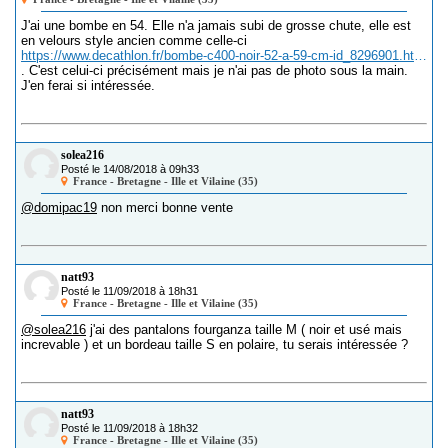
J'ai une bombe en 54. Elle n'a jamais subi de grosse chute, elle est
en velours style ancien comme celle-ci
https://www.decathlon.fr/bombe-c400-noir-52-a-59-cm-id_8296901.html
. C'est celui-ci précisément mais je n'ai pas de photo sous la main.
J'en ferai si intéressée.
solea216
Posté le 14/08/2018 à 09h33
France - Bretagne - Ille et Vilaine (35)
@domipac19
non merci bonne vente
natt93
Posté le 11/09/2018 à 18h31
France - Bretagne - Ille et Vilaine (35)
@solea216
j'ai des pantalons fourganza taille M ( noir et usé mais
increvable ) et un bordeau taille S en polaire, tu serais intéressée ?
natt93
Posté le 11/09/2018 à 18h32
France - Bretagne - Ille et Vilaine (35)