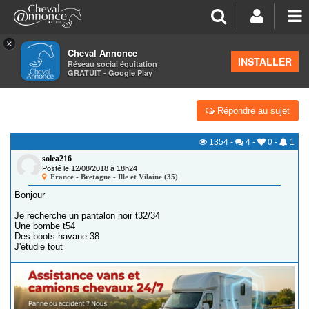
×
Cheval Annonce
Forum
>
Petites annonces
>
Équipements du cavalier
INSTALLER
Réseau social équitation
GRATUIT - Google Play
PANTALON BOOTS BOMBE
Répondre au sujet
1354
-
4
-
0
-
1
solea216
Posté le 12/08/2018 à 18h24
France - Bretagne - Ille et Vilaine (35)
Bonjour
Je recherche un pantalon noir t32/34
Une bombe t54
Des boots havane 38
J'étudie tout