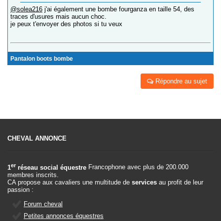
@solea216
j'ai également une bombe fourganza en taille 54, des
traces d'usures mais aucun choc.
je peux t'envoyer des photos si tu veux
Pantalon boots bombe
Répondre au sujet
CHEVAL ANNONCE
er
1
réseau social équestre
Francophone avec plus de 200.000
membres inscrits.
CA propose aux cavaliers une multitude de
services
au profit de leur
passion :
Forum cheval
Petites annonces équestres