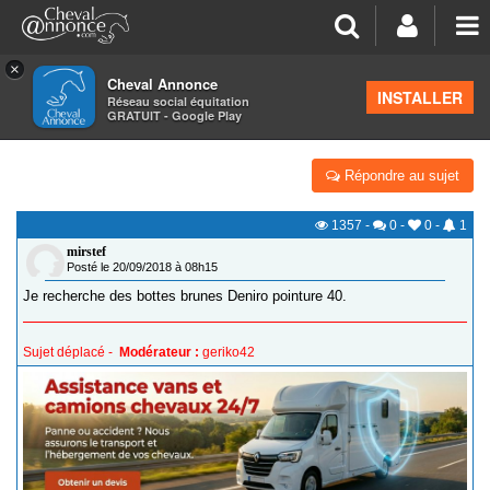
×
Cheval Annonce
Forum
>
Petites annonces
>
Équipements du cavalier
INSTALLER
Réseau social équitation
GRATUIT - Google Play
BOTTES DENIRO
Répondre au sujet
1357
-
0
-
0
-
1
mirstef
Posté le 20/09/2018 à 08h15
Je recherche des bottes brunes Deniro pointure 40.
Sujet déplacé -
Modérateur :
geriko42