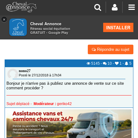
×
Cheval Annonce
Forum
>
Suggestions & Nouveautés
INSTALLER
Réseau social équitation
GRATUIT - Google Play
PUBLIER UNE ANNONCE SUR CHEVAL ANNONCE
Répondre au sujet
5145
-
10
-
1
-
5
nono27
Posté le 27/12/2018 à 17h34
Bonjour je n'arrive pas à publiez une annonce de vente sur ce site
comment procéder ?
Sujet déplacé -
Modérateur :
geriko42