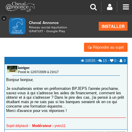
×
Cheval Annonce
Forum
>
Formations équestres
INSTALLER
Réseau social équitation
GRATUIT - Google Play
SUBVENTIONS POUR PRÉ-FORMATION BPJEPS?
Répondre au sujet
10035
-
15
-
0
-
0
lateigne
Posté le 12/07/2009 à 21h17
Bonjour bonjour,
Je souhaiterais entrer en préformation BPJEPS l'année prochaine,
savez-vous à qui s'adresse les aides de financement, comment les
obtenir et à qui s'adresser ? Dans le pire des cas, j'ai pensé à un prêt
étudiant mais je ne sais pas si les banques seraient ok en ce qui
concerne une formation équestre...
Merci d'avance pour vos réponses !
Sujet déplacé -
Modérateur :
yves11