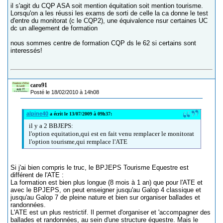
il s'agit du CQP ASA soit mention équitation soit mention tourisme.
Lorsqu'on a les réussi les exams de sorti de celle la ca donne le test
d'entre du monitorat (c le CQP2), une équivalence nsur certaines UC
dc un allegement de formation
nous sommes centre de formation CQP ds le 62 si certains sont
interessés!
caro91
Posté le 18/02/2010 à 14h08
alpine40
a écrit le 13/07/2009 à 09h37:
il y a 2 BBJEPS:
l'option equitation,qui est en fait venu remplacer le monitorat
l'option tourisme,qui remplace l'ATE
Si j'ai bien compris le truc, le BPJEPS Tourisme Equestre est
différent de l'ATE :
La formation est bien plus longue (8 mois à 1 an) que pour l'ATE et
avec le BPJEPS, on peut enseigner jusqu'au Galop 4 classique et
jusqu'au Galop 7 de pleine nature et bien sur organiser ballades et
randonnées.
L'ATE est un plus restrictif. Il permet d'organiser et 'accompagner des
ballades et randonnées, au sein d'une structure équestre. Mais le