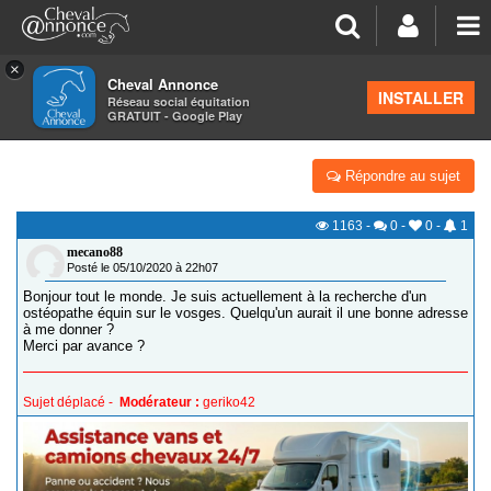
×
Cheval Annonce
Forum
>
Petites annonces
>
Ostéopathe équin
INSTALLER
Réseau social équitation
GRATUIT - Google Play
RECHERCHE OSTÉOPATHE ÉQUIN SUR LES VOSGES
Répondre au sujet
1163
-
0
-
0
-
1
mecano88
Posté le 05/10/2020 à 22h07
Bonjour tout le monde. Je suis actuellement à la recherche d'un
ostéopathe équin sur le vosges. Quelqu'un aurait il une bonne adresse
à me donner ?
Merci par avance ?
Sujet déplacé -
Modérateur :
geriko42