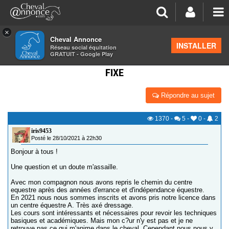
×
Cheval Annonce
Forum
>
Concours cheval
INSTALLER
Réseau social équitation
GRATUIT - Google Play
LICENCE COMPÉTITION POUR CAVALIERS SANS CE
FIXE
Répondre au sujet
1370
-
5
-
0
-
2
iris9453
Posté le 28/10/2021 à 22h30
Bonjour à tous !
Une question et un doute m'assaille.
Avec mon compagnon nous avons repris le chemin du centre
equestre après des années d'errance et d'indépendance équestre.
En 2021 nous nous sommes inscrits et avons pris notre licence dans
un centre équestre A. Très axé dressage.
Les cours sont intéressants et nécessaires pour revoir les techniques
basiques et académiques. Mais mon c?ur n'y est pas et je ne
retrouve pas ce qui m'anime dans le cheval. Cependant nous nous y