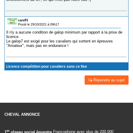
caro91
Posté le 29/10/2021 à 09h17
Il n'y a aucune condition de galop minimum par rapport à la prise de
licence.
Le galop7 est exigé pour les cavaliers qui sortent en épreuves
"Amateur", mais pas en endurance !
Licence compétition pour cavaliers sans ce fixe
Répondre au sujet
CHEVAL ANNONCE
er
1
réseau social équestre
Francophone avec plus de 200.000