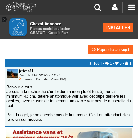
×
Cheval Annonce
Forum
>
Petites annonces
>
Équipements du cavalier
INSTALLER
Réseau social équitation
GRATUIT - Google Play
BRIDON MARRON
Répondre au sujet
1084
-
1
-
0
-
1
jericho21
Posté le 14/07/2022 à 12h55
France - Picardie - Aisne (02)
Bonjour à tous.
Je suis à la recherche d'un bridon marron plutôt foncé, frontal
minimum 43 cm, têtière anatomique voir avec découpe derrière les
oreilles, avec muserolle totalement amovible voir pas de muserolle du
tout !
Petit budget, je ne cherche pas de la marque. C'est en attendant d'en
faire un sur mesure.