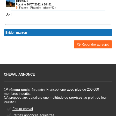
jericho21
Posté le 26/07/2022 à 16h31
France - Picardie - Aisne (02)
Up !
Bridon marron
Répondre au sujet
CHEVAL ANNONCE
er
1
réseau social équestre
Francophone avec plus de 200.000
membres inscrits.
CA propose aux cavaliers une multitude de
services
au profit de leur
passion :
Forum cheval
Petites annonces équestres