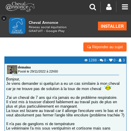
×
Cheval Annonce
Forum
>
La santé - les soins
INSTALLER
Réseau social équitation
GRATUIT - Google Play
TOUX SÈCHE QUI S'AGGRAVE
Répondre au sujet
1288
-
8
-
0
-
3
demaina
Posté le 29/11/2022 à 22h50
Bonjour,
Je viens demander si quelqu'un a eu un cas similaire à mon cheval
car je ne trouve pas de solution à la toux de mon cheval
J'ai un cheval de 7 ans qui n'a jamais eu de problème respiratoire.
Il s'est mis à tousser d'abord faiblement au travail puis de plus en
plus et plus particulièrement en mangeant.
La toux est bizarre au travail car il allonge l'encolure vers le bas et ne
veut absolument pas fermer l'angle tête encolure (problème trachée ?)
Il n'a pas de ganglions ni de température
Le vétérinaire l'a mis sous ventipulmin et cortisone mais sans