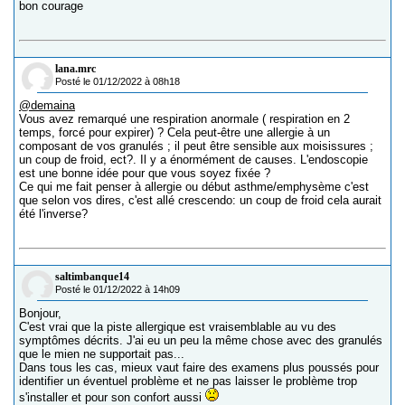
bon courage
lana.mrc
Posté le 01/12/2022 à 08h18
@demaina
Vous avez remarqué une respiration anormale ( respiration en 2
temps, forcé pour expirer) ? Cela peut-être une allergie à un
composant de vos granulés ; il peut être sensible aux moisissures ;
un coup de froid, ect?. Il y a énormément de causes. L'endoscopie
est une bonne idée pour que vous soyez fixée ?
Ce qui me fait penser à allergie ou début asthme/emphysème c'est
que selon vos dires, c'est allé crescendo: un coup de froid cela aurait
été l'inverse?
saltimbanque14
Posté le 01/12/2022 à 14h09
Bonjour,
C'est vrai que la piste allergique est vraisemblable au vu des
symptômes décrits. J'ai eu un peu la même chose avec des granulés
que le mien ne supportait pas...
Dans tous les cas, mieux vaut faire des examens plus poussés pour
identifier un éventuel problème et ne pas laisser le problème trop
s'installer et pour son confort aussi