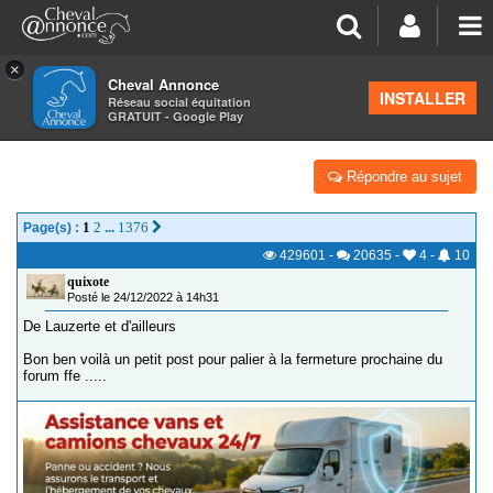
×
Cheval Annonce
Forum
>
Les groupes régionaux
>
Midi Pyrénées
INSTALLER
Réseau social équitation
GRATUIT - Google Play
LES TOUJOURS FOLLES
Répondre au sujet
1
2
1376
Page(s) :
...
429601
-
20635
-
4
-
10
quixote
Posté le 24/12/2022 à 14h31
De Lauzerte et d'ailleurs
Bon ben voilà un petit post pour palier à la fermeture prochaine du
forum ffe .....