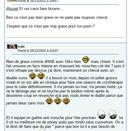
Posté le 25/12/2022 à 20h57
@sviet
Et oui cava faire bizarre....
Ben ce n'est pas bien grave on ne parle pas toujours cheval
J'espère que ce n'est pas trop grave pour ton poon ?
sviet
Posté le 25/12/2022 à 21h37
Rien de grave comme dHAB avec Urko hein
mais chiant. Il s'est
fait unsuros en face interne en chassant les mouches cet été ? puis il
s'est refrapé par dessus j'ai donc maintenant un cheval avec un
double suros
il a bossé un mois depuis mi-juillet grosso
modo et on est allé en clinique pour faire une séance de cryothérapie
pour le caler définitivement. Il n'a jamais eu mal, n'a jamais boité, ça
ne le dérange pas et ne touche pas le tendon même après le
deuxième coup en revanche ej'ai pas voulu tenter le diable parce que
jamais deux sans trois
Et il equipe en guêtre anti mouche pour l'ete prochain
lui
il vit sa meilleure vie de poney poilu pas tondu sans couverture. On a
le droit de faire que du pas " parce que bon lui il a pas besoin de