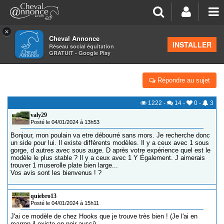
×
Cheval Annonce
Forum
>
Équipements
INSTALLER
Réseau social équitation
GRATUIT - Google Play
SIDE PULL
Répondre au sujet
1222
-
14
-
0
-
3
valy29
Posté le 04/01/2024 à 13h53
Bonjour, mon poulain va etre débourré sans mors. Je recherche donc
un side pour lui. Il existe différents modèles. Il y a ceux avec 1 sous
gorge, d autres avec sous auge. D après votre expérience quel est le
modèle le plus stable ? Il y a ceux avec 1 Y Également. J aimerais
trouver 1 muserolle plate bien large...
Vos avis sont les bienvenus ! ?
quiebro13
Posté le 04/01/2024 à 15h11
J'ai ce modèle de chez Hooks que je trouve très bien ! (Je l'ai en
marron il existe en noir aussi)