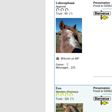
Loletstephanie
Presentation
Posté le 03/06
Apprenti
Trust : 60 (
?
)
M'écrire un MP
Genre :
Messages : 215
Esss
Presentation
Posté le 03/06
Membre d'honneur
Trust : 116 (
?
)