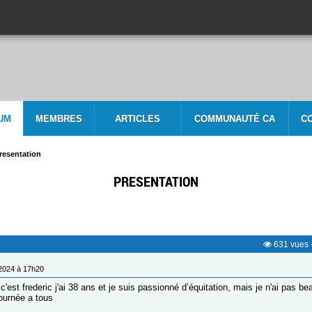
UM
MEMBRES
ARTICLES
COMMUNAUTÉ CA
C
resentation
PRESENTATION
631
vues
/2024 à 17h20
c'est frederic j'ai 38 ans et je suis passionné d’équitation, mais je n'ai pas 
ournée a tous