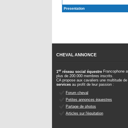
Presentation
CHEVAL ANNONCE
er
1
réseau social équestre
Francophone a
plus de 200.000 membres inscrits.
CA propose aux cavaliers une multitude de
services
au profit de leur passion :
Forum cheval
Petites annonces équestres
Partage de photos
Articles sur l'équitation