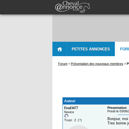
PETITES ANNONCES
FOR
Forum
>
Présentation des nouveaux membres
>
P
Auteur
Fred3477
Presentation
Posté le 03/06
Novice
Bonjour, moi 
Trust : 2 (
?
)
Tres bonne j