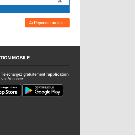
Répondre au sujet
TION MOBILE
Téléchargez gratuitement l'
application
val Annonce :