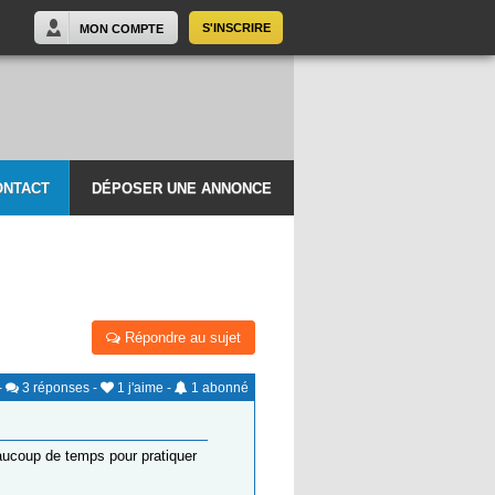
S'INSCRIRE
MON COMPTE
ONTACT
DÉPOSER UNE ANNONCE
Répondre au sujet
-
3
réponses
-
1
j'aime
-
1
abonné
beaucoup de temps pour pratiquer