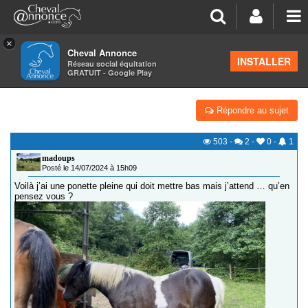
×
Cheval Annonce
Forum
>
Présentation des nouveaux membres
INSTALLER
Réseau social équitation
GRATUIT - Google Play
BONJOUR À TOUS
Répondre au sujet
503
-
2
-
0
-
1
madoups
Posté le 14/07/2024 à 15h09
Voilà j’ai une ponette pleine qui doit mettre bas mais j’attend … qu’en
pensez vous ?