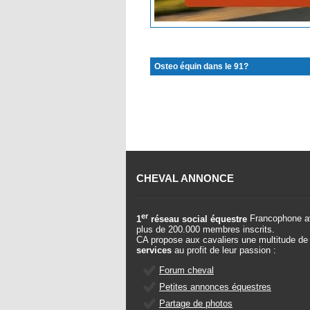
Osteo équin dans le 91?
CHEVAL ANNONCE
er
1
réseau social équestre
Francophone a
plus de 200.000 membres inscrits.
CA propose aux cavaliers une multitude de
services
au profit de leur passion :
Forum cheval
Petites annonces équestres
Partage de photos