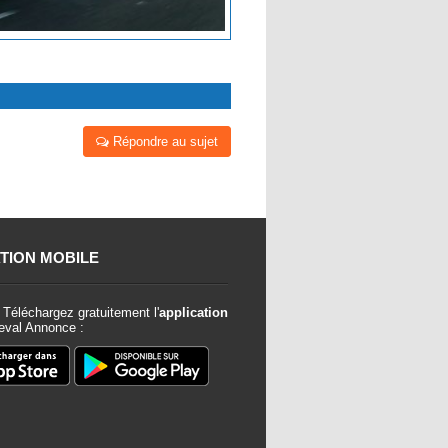
Répondre au sujet
TION MOBILE
Téléchargez gratuitement l'
application
val Annonce :