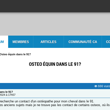
UM
MEMBRES
ARTICLES
COMMUNAUTÉ CA
C
Osteo équin dans le 91?
OSTEO ÉQUIN DANS LE 91?
666
vue
ans le 91?
/2024 à 17h57
 recherche un contact d'un ostéopathe pour mon cheval dans le 91.
les anciens sujets mais je ne trouve pas les contact de certains osteos, où il