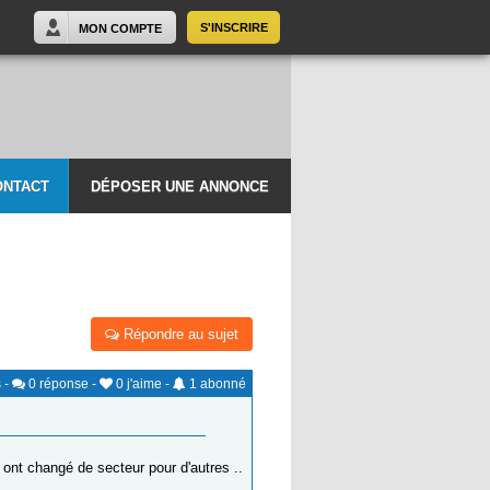
S'INSCRIRE
MON COMPTE
ONTACT
DÉPOSER UNE ANNONCE
Répondre au sujet
s
-
0
réponse
-
0
j'aime
-
1
abonné
s ont changé de secteur pour d'autres ..