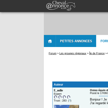
PETITES ANNONCES
FOR
Forum
>
Les groupes régionaux
>
Île de France
>
Auteur
E_milie
Osteo équin d
Posté le 17/08
Expert
Bonjour ! Je
Trust : 283 (
?
)
J'ai regardé 