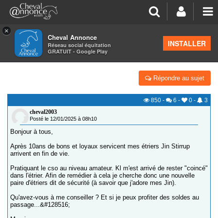
×
Cheval Annonce
Forum
>
Équipements
INSTALLER
Réseau social équitation
GRATUIT - Google Play
ETRIERS SÉCURITÉ
Répondre au sujet
850
-
6
-
0
-
3
cheval2003
Posté le 12/01/2025 à 08h10
Bonjour à tous,
Après 10ans de bons et loyaux servicent mes étriers Jin Stirrup
arrivent en fin de vie.
Pratiquant le cso au niveau amateur. Kl m'est arrivé de rester "coincé"
dans l'étrier. Afin de remédier à cela je cherche donc une nouvelle
paire d'étriers dit de sécurité (à savoir que j'adore mes Jin).
Qu'avez-vous à me conseiller ? Et si je peux profiter des soldes au
passage...&#128516;