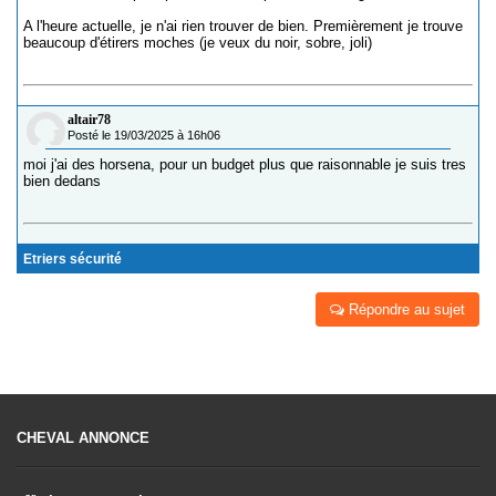
A l'heure actuelle, je n'ai rien trouver de bien. Premièrement je trouve
beaucoup d'étirers moches (je veux du noir, sobre, joli)
altair78
Posté le 19/03/2025 à 16h06
moi j'ai des horsena, pour un budget plus que raisonnable je suis tres
bien dedans
Etriers sécurité
Répondre au sujet
CHEVAL ANNONCE