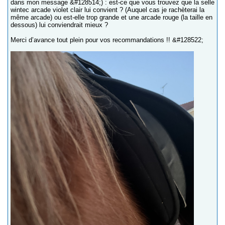
dans mon message &#128514;) : est-ce que vous trouvez que la selle
wintec arcade violet clair lui convient ? (Auquel cas je rachèterai la
même arcade) ou est-elle trop grande et une arcade rouge (la taille en
dessous) lui conviendrait mieux ?
Merci d’avance tout plein pour vos recommandations !! &#128522;