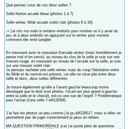
Que pensez vous de ces deux selles ?
Selle Norton arcade bleue (photos 1 à 7)
Selle wintec Wide arcade violet clair (photos 8 à 19)
-> j’ai mis ma main à certains endroits pour montrer où il y avait du
jeu, et à deux endroits en appuyant sur la wintec pour montrer
comment elle rend sanglée
En mesurant avec le mesureur d’arcade wintec (mais honnêtement je
pense mal m’en servir), au niveau du clou de la selle je suis sur une
mesure rouge, en mesurant au niveau de l’arcade sur la selle, je suis
sur une mesure violet clair.
Je pensais racheter une selle wintec mais du coup l’hésitation entre
du Wide et du normal est présent, car elle se situe pile entre deux
taille et donc, deux selles différentes.
Je trouve également qu’elle a l’avant gauche beaucoup moins
développé que le droit (voir photos, l’écart est plus grand à gauche
entre la selle et le cheval), est-ce une vue de l’esprit ? Problématique
pour l’achat d’une selle ? &#129300;
J’ai fais les photos un peu comme j’ai pu &#128517; mais si elles ne
permettent pas de juger correctement je peux en refaire.
MA QUESTION PRIMORDIALE (car j’ai posté plein de questions