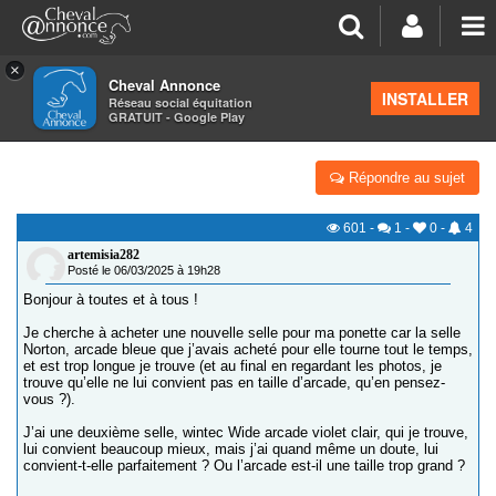
×
Cheval Annonce
Forum
>
Équipements
INSTALLER
Réseau social équitation
GRATUIT - Google Play
SELLE DE LA BONNE TAILLE ?
Répondre au sujet
601
-
1
-
0
-
4
artemisia282
Posté le 06/03/2025 à 19h28
Bonjour à toutes et à tous !
Je cherche à acheter une nouvelle selle pour ma ponette car la selle
Norton, arcade bleue que j’avais acheté pour elle tourne tout le temps,
et est trop longue je trouve (et au final en regardant les photos, je
trouve qu’elle ne lui convient pas en taille d’arcade, qu’en pensez-
vous ?).
J’ai une deuxième selle, wintec Wide arcade violet clair, qui je trouve,
lui convient beaucoup mieux, mais j’ai quand même un doute, lui
convient-t-elle parfaitement ? Ou l’arcade est-il une taille trop grand ?