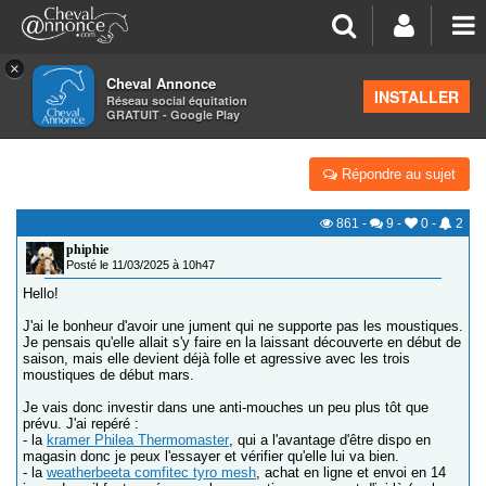
×
Cheval Annonce
Forum
>
Équipements
INSTALLER
Réseau social équitation
GRATUIT - Google Play
COUVERTURE ANTI-MOUCHES
Répondre au sujet
861
-
9
-
0
-
2
phiphie
Posté le 11/03/2025 à 10h47
Hello!
J'ai le bonheur d'avoir une jument qui ne supporte pas les moustiques.
Je pensais qu'elle allait s'y faire en la laissant découverte en début de
saison, mais elle devient déjà folle et agressive avec les trois
moustiques de début mars.
Je vais donc investir dans une anti-mouches un peu plus tôt que
prévu. J'ai repéré :
- la
kramer Philea Thermomaster
, qui a l'avantage d'être dispo en
magasin donc je peux l'essayer et vérifier qu'elle lui va bien.
- la
weatherbeeta comfitec tyro mesh
, achat en ligne et envoi en 14