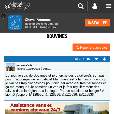
×
Cheval Annonce
Forum
>
Les groupes régionaux
>
Nord Pas de Calais
INSTALLER
Réseau social équitation
GRATUIT - Google Play
CHERCHE CAVALIERS RANDONNEURS SECTEUR
BOUVINES
Répondre au sujet
727
-
0
-
0
-
1
margaux596
Posté le 19/03/2025 à 05h21
Bonjour, je suis de Bouvines et je cherche des cavalier(e)s sympas
pour m'accompagner en balade! Ma jument est à la maison, du coup
je n'ai pas trop d'occasions pour discuter avec d'autres personnes et
ça me manque ! Je possède un van et je fais régulièrement des
rallyes dans la région ou à la plage.. Pas de soucis pour bouger ! À
bientôt j'espère &#128536; &#128536; &#128536; &#128536;