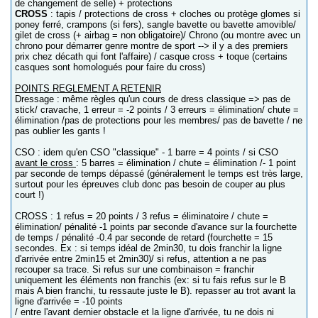
de changement de selle) + protections
CROSS
: tapis / protections de cross + cloches ou protège glomes si
poney ferré, crampons (si fers), sangle bavette ou bavette amovible/
gilet de cross (+ airbag = non obligatoire)/ Chrono (ou montre avec un
chrono pour démarrer genre montre de sport --> il y a des premiers
prix chez décath qui font l'affaire) / casque cross + toque (certains
casques sont homologués pour faire du cross)
POINTS REGLEMENT A RETENIR
Dressage : même règles qu'un cours de dress classique => pas de
stick/ cravache, 1 erreur = -2 points / 3 erreurs = élimination/ chute =
élimination /pas de protections pour les membres/ pas de bavette / ne
pas oublier les gants !
CSO : idem qu'en CSO "classique" - 1 barre = 4 points / si CSO
avant le cross
: 5 barres = élimination / chute = élimination /- 1 point
par seconde de temps dépassé (généralement le temps est très large,
surtout pour les épreuves club donc pas besoin de couper au plus
court !)
CROSS : 1 refus = 20 points / 3 refus = éliminatoire / chute =
élimination/ pénalité -1 points par seconde d'avance sur la fourchette
de temps / pénalité -0.4 par seconde de retard (fourchette = 15
secondes. Ex : si temps idéal de 2min30, tu dois franchir la ligne
d'arrivée entre 2min15 et 2min30)/ si refus, attention a ne pas
recouper sa trace. Si refus sur une combinaison = franchir
uniquement les éléments non franchis (ex: si tu fais refus sur le B
mais A bien franchi, tu ressaute juste le B). repasser au trot avant la
ligne d'arrivée = -10 points
/ entre l'avant dernier obstacle et la ligne d'arrivée, tu ne dois ni