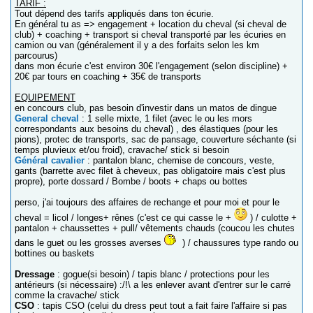
TARIF :
Tout dépend des tarifs appliqués dans ton écurie.
En général tu as => engagement + location du cheval (si cheval de
club) + coaching + transport si cheval transporté par les écuries en
camion ou van (généralement il y a des forfaits selon les km
parcourus)
dans mon écurie c'est environ 30€ l'engagement (selon discipline) +
20€ par tours en coaching + 35€ de transports
EQUIPEMENT
en concours club, pas besoin d'investir dans un matos de dingue
General cheval
: 1 selle mixte, 1 filet (avec le ou les mors
correspondants aux besoins du cheval) , des élastiques (pour les
pions), protec de transports, sac de pansage, couverture séchante (si
temps pluvieux et/ou froid), cravache/ stick si besoin
Général cavalier
: pantalon blanc, chemise de concours, veste,
gants (barrette avec filet à cheveux, pas obligatoire mais c'est plus
propre), porte dossard / Bombe / boots + chaps ou bottes
perso, j'ai toujours des affaires de rechange et pour moi et pour le
cheval = licol / longes+ rênes (c'est ce qui casse le +
) / culotte +
pantalon + chaussettes + pull/ vêtements chauds (coucou les chutes
dans le guet ou les grosses averses
) / chaussures type rando ou
bottines ou baskets
Dressage
: gogue(si besoin) / tapis blanc / protections pour les
antérieurs (si nécessaire) :/!\ a les enlever avant d'entrer sur le carré
comme la cravache/ stick
CSO
: tapis CSO (celui du dress peut tout a fait faire l'affaire si pas