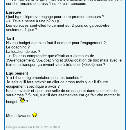
sur des terrains de cross 1 ou 2x puis concours.
Epreuve
Quel type d'épreuve engagé pour notre premier concours ?
--> J'avais pensé à une p2 ou p1
Les épreuves sont-elles forcément sur 2 jours ou ça peut-être
seulement 1 jour ?
Tarif
Niveau budget combien faut-il compter pour l'engagement ?
Le coaching ?
La location de box ?
--> J'ai crus comprendre que c'était aux alentours de
35€/engagement, 50€/coaching et 100€/location de box mais avec le
foin et le transport ça revient vite à très cher (~250€) non ?
Equipement
Y a t-il une réglementation pour les bombes ?
Je sais qu'il faut prévoir un gilet de cross mais y a t il d'autre
équipement spécifique à avoir ?
Faut-il investir et dans une selle de dressage et dans une selle de
saut/cross ? Si oui, y a t'il des alternatives car ça fait vite monter le
budget
?
Merci d'avance
Édité par marionsrdy le 09-05-2025 à 11h59