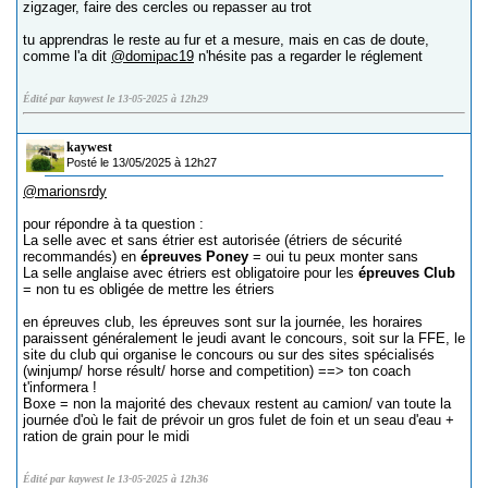
zigzager, faire des cercles ou repasser au trot
tu apprendras le reste au fur et a mesure, mais en cas de doute,
comme l'a dit
@domipac19
n'hésite pas a regarder le réglement
Édité par kaywest le 13-05-2025 à 12h29
kaywest
Posté le 13/05/2025 à 12h27
@marionsrdy
pour répondre à ta question :
La selle avec et sans étrier est autorisée (étriers de sécurité
recommandés) en
épreuves Poney
= oui tu peux monter sans
La selle anglaise avec étriers est obligatoire pour les
épreuves Club
= non tu es obligée de mettre les étriers
en épreuves club, les épreuves sont sur la journée, les horaires
paraissent généralement le jeudi avant le concours, soit sur la FFE, le
site du club qui organise le concours ou sur des sites spécialisés
(winjump/ horse résult/ horse and competition) ==> ton coach
t'informera !
Boxe = non la majorité des chevaux restent au camion/ van toute la
journée d'où le fait de prévoir un gros fulet de foin et un seau d'eau +
ration de grain pour le midi
Édité par kaywest le 13-05-2025 à 12h36