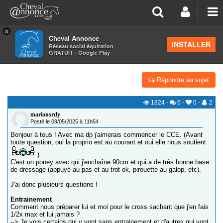
×
Cheval Annonce
Forum
>
Concours cheval
INSTALLER
Réseau social équitation
GRATUIT - Google Play
LES DÉBUTS EN CCE, TARIF, ENTRAINEMENT, ETC
Répondre au sujet
1824
-
6
-
0
-
2
marionsrdy
Posté le 09/05/2025 à 11h54
Bonjour à tous ! Avec ma dp j'aimerais commencer le CCE. (Avant
toute question, oui la proprio est au courant et oui elle nous soutient
)
C'est un poney avec qui j'enchaîne 90cm et qui a de très bonne base
de dressage (appuyé au pas et au trot ok, pirouette au galop, etc).
J'ai donc plusieurs questions !
Entrainement
Comment nous préparer lui et moi pour le cross sachant que j'en fais
1/2x max et lui jamais ?
--> Je vois certains qui y vont sans entrainement et d'autres qui vont