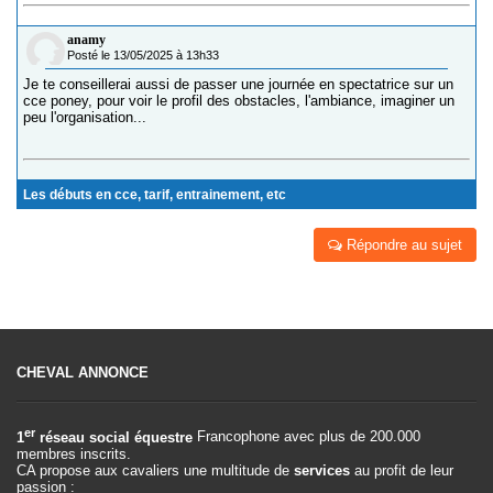
anamy
Posté le 13/05/2025 à 13h33
Je te conseillerai aussi de passer une journée en spectatrice sur un
cce poney, pour voir le profil des obstacles, l'ambiance, imaginer un
peu l'organisation...
Les débuts en cce, tarif, entrainement, etc
Répondre au sujet
CHEVAL ANNONCE
er
1
réseau social équestre
Francophone avec plus de 200.000
membres inscrits.
CA propose aux cavaliers une multitude de
services
au profit de leur
passion :