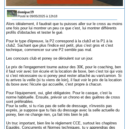
domipac19
Posté le 09/05/2025 à 12h18
Alors idéalement, il faudrait que tu puisses aller sur le cross au moins
une fois pour lui montrer un peu ce que c'est, lui montrer différents
profils d'obstacles et tester le gué.
Pour le type d'épreuve, la P2 correspond à la club3 et la P1 à la
club2. Sachant que plus l'indice est petit, plus c'est gros et c'est
technique, commencer sur une P2 semble pas mal.
Les concours club et poney se déroulent sur un jour.
Le prix de l'engagement tourne autour des 30€, pour le coaching, ben
il faut voir avec ton écurie et la location de boxe, ben c'est toi qui vois
si c'est nécessaire ou si poney peut rester attaché au van/camion. Si
tu arrives la veille (si tu viens de loin), il faut voir le prix de la location
du boxe avec l'écurie qui accueille, c'est propre à chacun.
Pour l'équipement, oui, gilet obligatoire. Pour le casque, c'est la
norme habituelle. Ensuite, prévoir un chrono et des guêtres de cross
sont préférables.
Pour la selle, si tu n'as pas de selle de dressage, n'investis pas
exprès, je suppose que tu fais du dressage avec la selle actuelle du
poney, ben ne change rien, ça fait très bien le job.
Un truc important, bien lire le règlement CCE, surtout les chapitres
Equidés, Concurrents et Normes techniques, tu y apprendras des