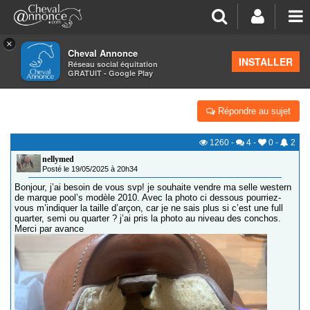
×
Cheval Annonce
Forum
>
Équipements
INSTALLER
Réseau social équitation
GRATUIT - Google Play
TAILLE ARÇON SELLE WESTERN POOL’S
Répondre au sujet
1260
-
4
-
0
-
2
nellymed
Posté le 19/05/2025 à 20h34
Bonjour, j’ai besoin de vous svp! je souhaite vendre ma selle western
de marque pool’s modèle 2010. Avec la photo ci dessous pourriez-
vous m’indiquer la taille d’arçon, car je ne sais plus si c’est une full
quarter, semi ou quarter ? j’ai pris la photo au niveau des conchos.
Merci par avance