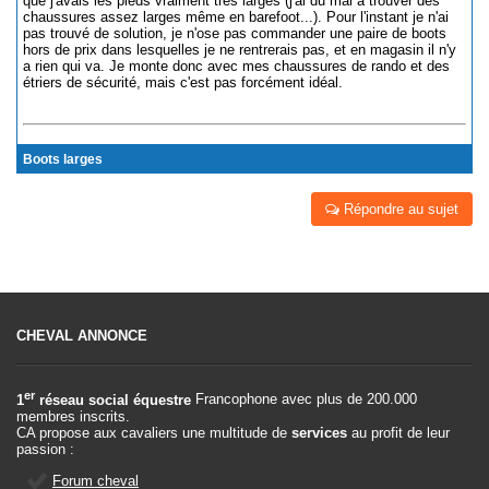
que j'avais les pieds vraiment très larges (j'ai du mal à trouver des
chaussures assez larges même en barefoot...). Pour l'instant je n'ai
pas trouvé de solution, je n'ose pas commander une paire de boots
hors de prix dans lesquelles je ne rentrerais pas, et en magasin il n'y
a rien qui va. Je monte donc avec mes chaussures de rando et des
étriers de sécurité, mais c'est pas forcément idéal.
Boots larges
Répondre au sujet
CHEVAL ANNONCE
er
1
réseau social équestre
Francophone avec plus de 200.000
membres inscrits.
CA propose aux cavaliers une multitude de
services
au profit de leur
passion :
Forum cheval