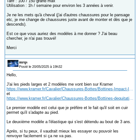
Tarif : 100 / 150 grand max
Utilisation : 1h / semaine pour environ les 3 années à venir.
Je ne les mets qu'à cheval (j'ai d'autres chaussures pour le pansage
etc, je me change de chaussures juste avant de monter et dès que je
descends).
Est ce que vous auriez des modèles à me donner ? J'ai beau
chercher, je n'ai pas trouvé!
Merci
mrqs
Posté le 20/05/2025 à 19h32
Hello,
J'ai les pieds larges et 2 modèles me vont bien sur Kramer
https://www.kramer.fr/Cavalier/Chaussures-Bottes/Bottines-Impact-II-CX?depvar_index=%3c740681%3e%3c740681..39..S%3e
et
https://www.kramer.fr/Cavalier/Chaussures-Bottes/Bottines-dequitation-a-enfiler-Trail-/P?depvar_index=%3c740509%3e%3c740509..40..DB%3e
Le premier modèle est celui que je préfère et le fait qu'il soit en cuir
permet qu'il s'adapte au pied.
Le deuxième modèle a l'élastique qui s'est détendu au bout de 3 ans.
Après, si tu peux, il vaudrait mieux les essayer ou pouvoir les
renvoyer facilement si ça ne va pas.