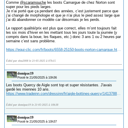
Comme
@scaramouche
les boots Camargue de chez Norton sont
super pour les pieds larges.
Je n’ai porté que ça pendant des années, c’est justement parce que
j’ai changé de morphologie et que je n’ai plus le pied assez large que
j’ai dû abandonner ce modèle car désormais je les perds.
Le rapport qualité/prix est plus que correct, elles m’ont toujours fait
les six mois d’hiver en les mettant tous les jours toute la journée (y
compris dans la boue, les flaques, etc.) donc 3 ans 1 ou 2 heures par
semaine c’est sans problème.
https://equi-clic.com/fr/boots/6558-25150-boots-norton-camargue.html?gad_source=1&gad_campaignid=22187003236&gbraid=0AAAAADnb_p6svfI7OI4TYPS8UY_FAb-Ds&gclid=Cj0KCQjw0LDBBhC nARIsAMpYlApjPbFWFIHqzsL4HPKSsL53hZkv2TvEn9E10D_gB2imbU9ETUpJLQMaAmzsEALw_wcB#/175-couleur-marron/328-taille-30
Édité par elea2008 le 21-05-2025 à 07h15
domipac19
Posté le 21/05/2025 à 10h36
Les boots Quercy de Aigle sont top et super résistantes. J'avais
gardé les miennes 10 ans.
https://www.tradeinn.com/dressinn/fr/aigle-bottines-quercy/141378825/p?id_producte=145129897&country=fr&msclkid=a876ed5b9cb416bc302285760c7e757a&utm_source=bing&utm_med ium=cpc&utm_campaign=Dressinn%20FR%20SHOPPING_BING&utm_term=4581321376447771&utm_content=Dressinn%20FR%20Marcas_BING
Édité par domipac19 le 21-05-2025 à 10h38
domipac19
Posté le 21/05/2025 à 10h37