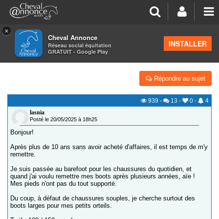
×
Cheval Annonce
Forum
>
Équipements
INSTALLER
Réseau social équitation
GRATUIT - Google Play
BOOTS LARGES
Répondre au sujet
939
-
13
-
0
-
4
lasnia
Posté le 20/05/2025 à 18h25
Bonjour!
Après plus de 10 ans sans avoir acheté d'affaires, il est temps de m'y
remettre.
Je suis passée au barefoot pour les chaussures du quotidien, et
quand j'ai voulu remettre mes boots après plusieurs années, aïe !
Mes pieds n'ont pas du tout supporté.
Du coup, à défaut de chaussures souples, je cherche surtout des
boots larges pour mes petits orteils.