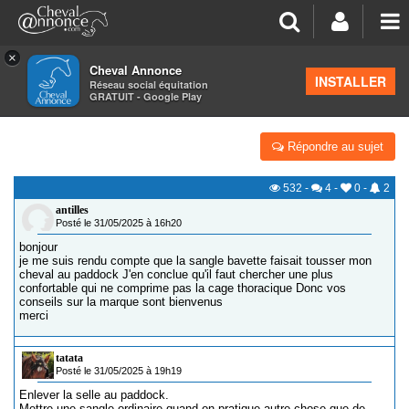
×
Cheval Annonce
Forum
>
Équipements
INSTALLER
Réseau social équitation
GRATUIT - Google Play
SANGLE BAVETTE
Répondre au sujet
532
-
4
-
0
-
2
antilles
Posté le 31/05/2025 à 16h20
bonjour
je me suis rendu compte que la sangle bavette faisait tousser mon
cheval au paddock J'en conclue qu'il faut chercher une plus
confortable qui ne comprime pas la cage thoracique Donc vos
conseils sur la marque sont bienvenus
merci
tatata
Posté le 31/05/2025 à 19h19
Enlever la selle au paddock.
Mettre une sangle ordinaire quand on pratique autre chose que de