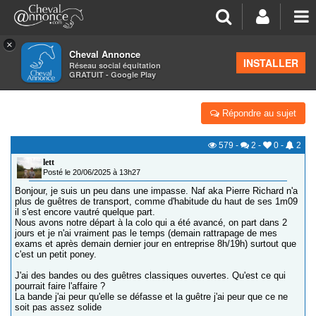
×
Cheval Annonce
Forum
>
Équipements
INSTALLER
Réseau social équitation
GRATUIT - Google Play
GUÊTRES POUR LE TRANSPORT
Répondre au sujet
579
-
2
-
0
-
2
lett
Posté le 20/06/2025 à 13h27
Bonjour, je suis un peu dans une impasse. Naf aka Pierre Richard n'a
plus de guêtres de transport, comme d'habitude du haut de ses 1m09
il s'est encore vautré quelque part.
Nous avons notre départ à la colo qui a été avancé, on part dans 2
jours et je n'ai vraiment pas le temps (demain rattrapage de mes
exams et après demain dernier jour en entreprise 8h/19h) surtout que
c'est un petit poney.
J'ai des bandes ou des guêtres classiques ouvertes. Qu'est ce qui
pourrait faire l'affaire ?
La bande j'ai peur qu'elle se défasse et la guêtre j'ai peur que ce ne
soit pas assez solide