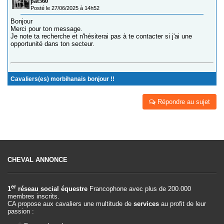
pat560
Posté le 27/06/2025 à 14h52
Bonjour
Merci pour ton message.
Je note ta recherche et n'hésiterai pas à te contacter si j'ai une
opportunité dans ton secteur.
Cavaliers(es) morbihanais bonjour !!
Répondre au sujet
CHEVAL ANNONCE
er
1
réseau social équestre
Francophone avec plus de 200.000
membres inscrits.
CA propose aux cavaliers une multitude de
services
au profit de leur
passion :