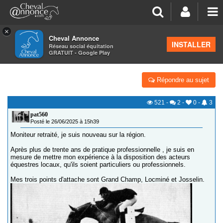
×
Cheval Annonce
Forum
>
Les groupes régionaux
>
Bretagne
INSTALLER
Réseau social équitation
GRATUIT - Google Play
CAVALIERS(ES) MORBIHANAIS BONJOUR !!
Répondre au sujet
521
-
2
-
0
-
3
pat560
Posté le 26/06/2025 à 15h39
Moniteur retraité, je suis nouveau sur la région.
Après plus de trente ans de pratique professionnelle , je suis en
mesure de mettre mon expérience à la disposition des acteurs
équestres locaux, qu'ils soient particuliers ou professionnels.
Mes trois points d'attache sont Grand Champ, Locminé et Josselin.