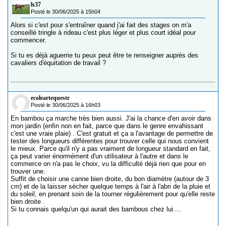
ls37
Posté le 30/06/2025 à 15h04
Alors si c'est pour s'entraîner quand j'ai fait des stages on m'a
conseillé tringle à rideau c'est plus léger et plus court idéal pour
commencer.
Si tu es déjà aguerrie tu peux peut être te renseigner auprès des
cavaliers d'équitation de travail ?
ecoleartequestr
Posté le 30/06/2025 à 16h03
En bambou ça marche très bien aussi. J'ai la chance d'en avoir dans
mon jardin (enfin non en fait, parce que dans le genre envahissant
c'est une vraie plaie) . C'est gratuit et ça a l'avantage de permettre de
tester des longueurs différentes pour trouver celle qui nous convient
le mieux. Parce qu'il n'y a pas vraiment de longueur standard en fait,
ça peut varier énormément d'un utilisateur à l'autre et dans le
commerce on n'a pas le choix, vu la difficulté déjà rien que pour en
trouver une.
Suffit de choisir une canne bien droite, du bon diamètre (autour de 3
cm) et de la laisser sécher quelque temps à l'air à l'abri de la pluie et
du soleil, en prenant soin de la tourner régulièrement pour qu'elle reste
bien droite .
Si tu connais quelqu'un qui aurait des bambous chez lui....