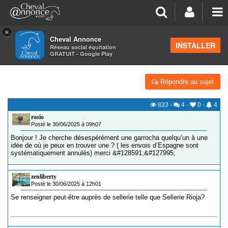
×
Cheval Annonce
Forum
>
Équipements
INSTALLER
Réseau social équitation
GRATUIT - Google Play
GARROCHA
Répondre au sujet
833
-
4
-
0
-
4
rosio
Posté le 30/06/2025 à 09h07
Bonjour ! Je cherche désespérément une garrocha quelqu’un à une
idée de où je peux en trouver une ? ( les envois d’Espagne sont
systématiquement annulés) merci &#128591;&#127995;
zenliberty
Posté le 30/06/2025 à 12h01
Se renseigner peut-être auprès de sellerie telle que Sellerie Rioja?