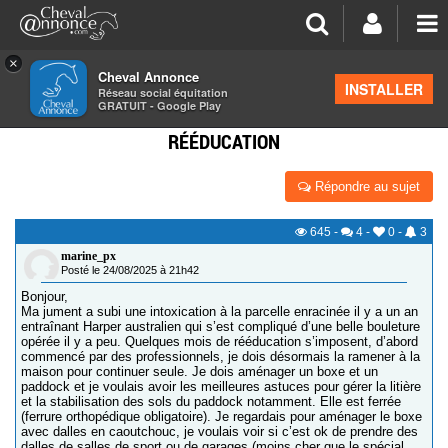
×
Cheval Annonce
Forum
>
Équipements
INSTALLER
Réseau social équitation
GRATUIT - Google Play
AMÉNAGEMENT BOXE ET PADDOCK CHEVAL EN
RÉÉDUCATION
Répondre au sujet
645
-
4
-
0
-
3
marine_px
Posté le 24/08/2025 à 21h42
Bonjour,
Ma jument a subi une intoxication à la parcelle enracinée il y a un an
entraînant Harper australien qui s’est compliqué d’une belle bouleture
opérée il y a peu. Quelques mois de rééducation s’imposent, d’abord
commencé par des professionnels, je dois désormais la ramener à la
maison pour continuer seule. Je dois aménager un boxe et un
paddock et je voulais avoir les meilleures astuces pour gérer la litière
et la stabilisation des sols du paddock notamment. Elle est ferrée
(ferrure orthopédique obligatoire). Je regardais pour aménager le boxe
avec dalles en caoutchouc, je voulais voir si c’est ok de prendre des
dalles de salles de sport ou de garages (moins cher que le spécial