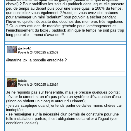
cheval) ? Pour stabiliser les sols du paddock dans lequel elle passera
peu de temps au départ puis pour une visée quasi à 100% du temps,
que conseillez-vous également ? Aussi, si vous avez des astuces
pour aménager un mini “solarium” pour pouvoir la sécher pendant
l’hiver vu qu’elle nécessite des douches des membres très régulières
? Ou autres astuces de manière générale pour l’aménagement et
l’enrichissement du boxe / paddock afin que le temps ne soit pas trop
long pour elle… merci d’avance !!!
geriko42
Posté le 24/08/2025 à 22h09
@marine_px
la porcelle enracinée ?
tatata
Posté le 24/08/2025 à 22h14
Je ne réponds pas sur l'ensemble, mais je précise quelques points:
- éviter le ciment si on n'a pas prévu un système d'évacuation d'eau
(sinon on obtient un cloaque autour du ciment);
- je suis sceptique quand j'entends parler de dalles moins chères car
inadaptées;
- se renseigner sur la nécessité d'un permis de construire pour une
telle installation; parfois, il est obligatoire de la relier à l'égout (voir
conditions locales).