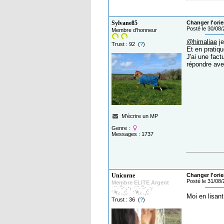
Sylvane85
Changer l'ori
Posté le 30/08
Membre d'honneur
@himaliae
je
Trust : 92 (
?
)
Et en pratiqu
J'ai une fact
répondre ave
M'écrire un MP
Genre :
Messages : 1737
Unicorne
Changer l'ori
Posté le 31/08
Membre ELITE Argent
Moi en lisant
Trust : 36 (
?
)