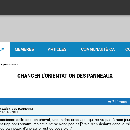
UM
MEMBRES
ARTICLES
COMMUNAUTÉ CA
C
des panneaux
CHANGER L'ORIENTATION DES PANNEAUX
714
vues
-
entation des panneaux
/2025 à 22h17
 l'ancienne selle de mon cheval, une fairfax dressage, qui ne va pas à mon jeune
 trop horizontaux. Ma selle ne se vend pas et j'étais bien dedans donc je m'i
 des panneaux d'une selle, est ce possible ?