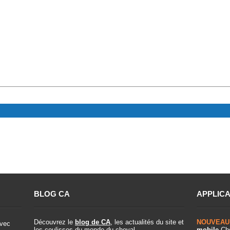
BLOG CA
APPLICA
Découvrez le
blog de CA
, les actualités du site et
NOUVEAU
vec
les coulisses du monde du cheval.
mobile
Che