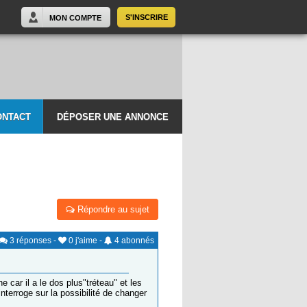
S'INSCRIRE
MON COMPTE
ONTACT
DÉPOSER UNE ANNONCE
Répondre au sujet
3
réponses
-
0
j'aime
-
4
abonnés
 car il a le dos plus"tréteau" et les
nterroge sur la possibilité de changer