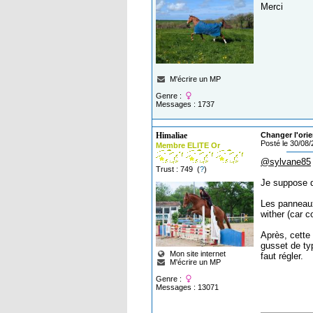
Merci
M'écrire un MP
Genre :
Messages : 1737
Himaliae
Changer l'ori
Posté le 30/08
Membre ELITE Or
@sylvane85
Trust : 749 (
?
)
Je suppose qu
Les panneaux 
wither (car c
Après, cette
gusset de ty
Mon site internet
faut régler.
M'écrire un MP
Genre :
Messages : 13071