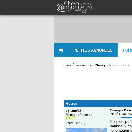
PETITES ANNONCES
FOR
Forum
>
Équipements
>
Changer l'orientation 
Auteur
Sylvane85
Changer l'ori
Posté le 30/08
Membre d'honneur
Bonjour, j'ai
Trust : 92 (
?
)
panneaux sont
l'orientation