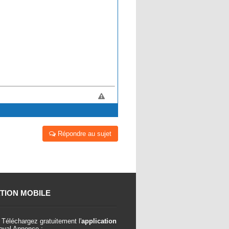
Répondre au sujet
TION MOBILE
Téléchargez gratuitement l'
application
val Annonce :