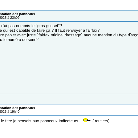
entation des panneaux
/2025 à 23h09
 n'ai pas compris le "gros gusset"?
e qui est capable de faire ça ? Il faut renvoyer à fairfax?
ure papier avec juste "fairfax original dressage" aucune mention du type d'arço
c le numéro de série?
entation des panneaux
/2025 à 19h40
 le titre je pensais aux panneaux indicateurs....
( routiers)