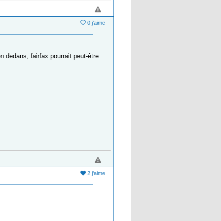
0 j'aime
n dedans, fairfax pourrait peut-être
2 j'aime