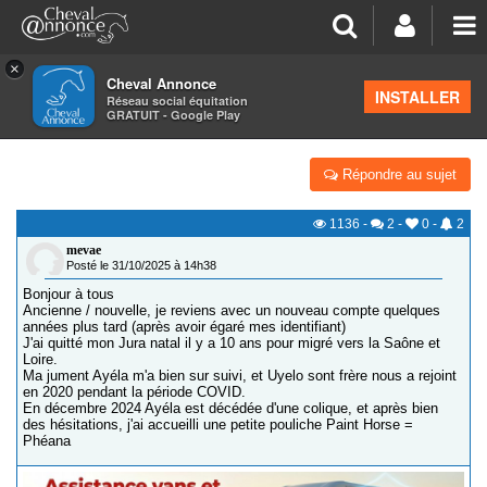
×
Cheval Annonce
Forum
>
Présentation des nouveaux membres
INSTALLER
Réseau social équitation
GRATUIT - Google Play
NOUVELLE DU 71
Répondre au sujet
1136
-
2
-
0
-
2
mevae
Posté le 31/10/2025 à 14h38
Bonjour à tous
Ancienne / nouvelle, je reviens avec un nouveau compte quelques
années plus tard (après avoir égaré mes identifiant)
J'ai quitté mon Jura natal il y a 10 ans pour migré vers la Saône et
Loire.
Ma jument Ayéla m'a bien sur suivi, et Uyelo sont frère nous a rejoint
en 2020 pendant la période COVID.
En décembre 2024 Ayéla est décédée d'une colique, et après bien
des hésitations, j'ai accueilli une petite pouliche Paint Horse =
Phéana