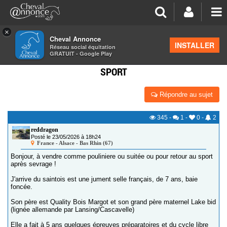
×
Cheval Annonce
Forum
>
Petites annonces
>
Poulinières
INSTALLER
Réseau social équitation
GRATUIT - Google Play
POULINIÈRE 7 ANS SUITÉE, À REMPLIR OU RETOUR
SPORT
Répondre au sujet
345
-
1
-
0
-
2
reddragon
Posté le 23/05/2026 à 18h24
France - Alsace - Bas Rhin (67)
Bonjour, à vendre comme pouliniere ou suitée ou pour retour au sport
après sevrage !
J'arrive du saintois est une jument selle français, de 7 ans, baie
foncée.
Son père est Quality Bois Margot et son grand père maternel Lake bid
(lignée allemande par Lansing/Cascavelle)
Elle a fait à 5 ans quelques épreuves préparatoires et du cycle libre