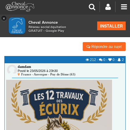
×
Cheval Annonce
Forum
>
Petites annonces
>
Manifestations équestres diverses
INSTALLER
Réseau social équitation
GRATUIT - Google Play
FÊTE DU CLUB
Répondre au sujet
212
-
0
-
0
-
2
damdam
Posté le 23/05/2026 à 23h30
France - Auvergne - Puy de Dôme (63)