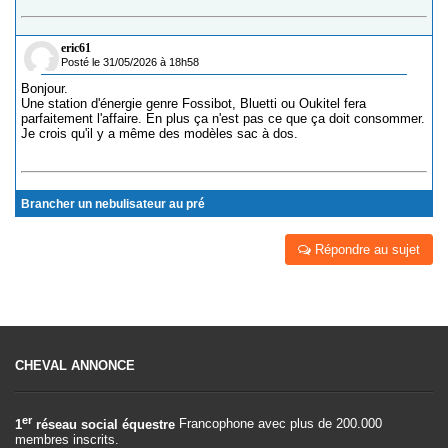
eric61
Posté le 31/05/2026 à 18h58
Bonjour.
Une station d'énergie genre Fossibot, Bluetti ou Oukitel fera
parfaitement l'affaire. En plus ça n'est pas ce que ça doit consommer.
Je crois qu'il y a même des modèles sac à dos.
Brancher un nebulisateur au pré
Répondre au sujet
CHEVAL ANNONCE
er
1
réseau social équestre
Francophone avec plus de 200.000
membres inscrits.