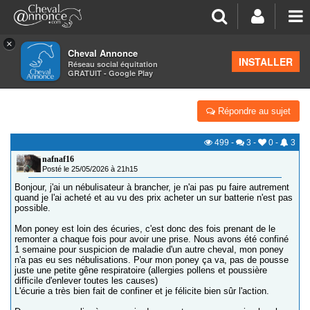
×
Cheval Annonce
Forum
>
Discussions générales
INSTALLER
Réseau social équitation
GRATUIT - Google Play
BRANCHER UN NEBULISATEUR AU PRÉ
Répondre au sujet
499
-
3
-
0
-
3
nafnaf16
Posté le 25/05/2026 à 21h15
Bonjour, j'ai un nébulisateur à brancher, je n'ai pas pu faire autrement
quand je l'ai acheté et au vu des prix acheter un sur batterie n'est pas
possible.
Mon poney est loin des écuries, c'est donc des fois prenant de le
remonter a chaque fois pour avoir une prise. Nous avons été confiné
1 semaine pour suspicion de maladie d'un autre cheval, mon poney
n'a pas eu ses nébulisations. Pour mon poney ça va, pas de pousse
juste une petite gêne respiratoire (allergies pollens et poussière
difficile d'enlever toutes les causes)
L'écurie a très bien fait de confiner et je félicite bien sûr l'action.