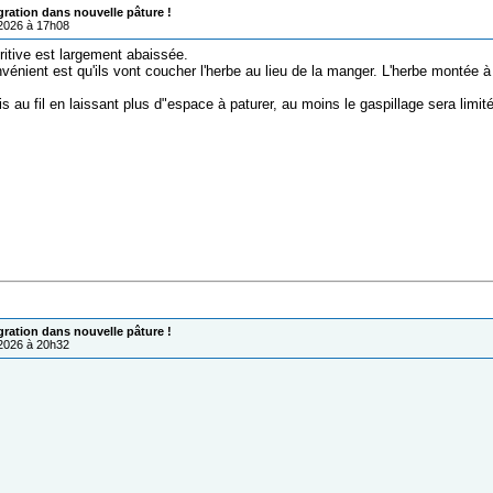
gration dans nouvelle pâture !
/2026 à 17h08
ritive est largement abaissée.
vénient est qu'ils vont coucher l'herbe au lieu de la manger. L'herbe montée à
s au fil en laissant plus d"espace à paturer, au moins le gaspillage sera limité
gration dans nouvelle pâture !
/2026 à 20h32