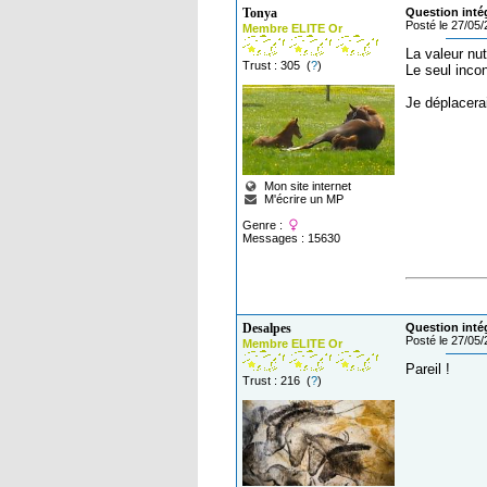
Tonya
Question inté
Posté le 27/05
Membre ELITE Or
La valeur nut
Trust : 305 (
?
)
Le seul incon
Je déplacerai
Mon site internet
M'écrire un MP
Genre :
Messages : 15630
Desalpes
Question inté
Posté le 27/05
Membre ELITE Or
Pareil !
Trust : 216 (
?
)