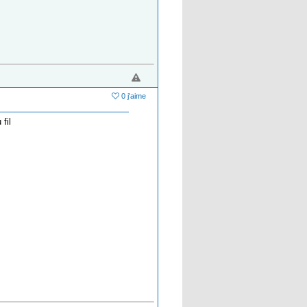
0 j'aime
fil