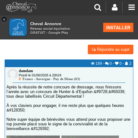
×
Cheval Annonce
Forum
>
Petites annonces
>
Concours
INSTALLER
Réseau social équitation
GRATUIT - Google Play
CONCOUR DE HUNTER ET D' EQUIFUN
Répondre au sujet
189
-
0
-
0
-
2
damdam
Posté le 01/06/2026 à 20h24
France - Auvergne - Puy de Dôme (63)
Après la réussite de notre concours de dressage, nous finissons
l’année avec un concours de Hunter & d’Equifun &#9728;&#65039;
tous deux labellisés Circuit Départemental !
À vos claviers pour engager, il me reste plus que quelques heures
&#128350;
Notre super équipe de bénévoles vous attend pour vous proposer une
top journée placé sous le signe de la convivialité et de la
bienveillance &#129392;