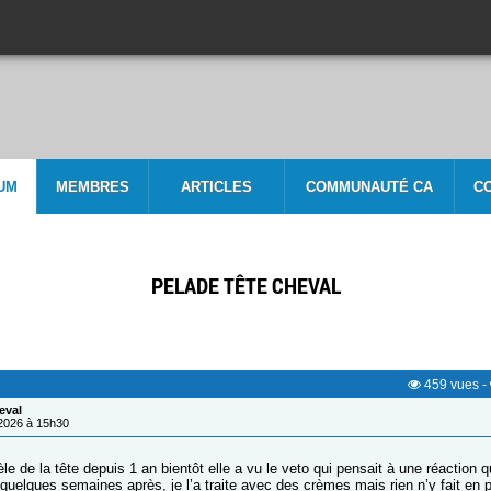
UM
MEMBRES
ARTICLES
COMMUNAUTÉ CA
C
PELADE TÊTE CHEVAL
459
vues
-
eval
/2026 à 15h30
e de la tête depuis 1 an bientôt elle a vu le veto qui pensait à une réaction 
quelques semaines après, je l’a traite avec des crèmes mais rien n’y fait en 