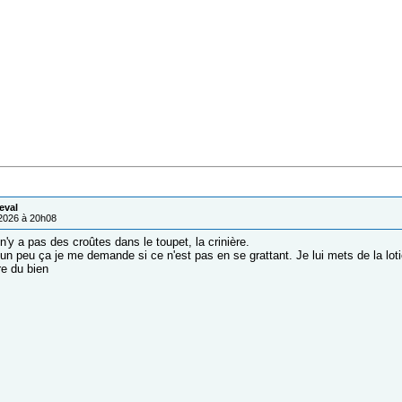
eval
/2026 à 20h08
 n'y a pas des croûtes dans le toupet, la crinière.
n peu ça je me demande si ce n'est pas en se grattant. Je lui mets de la lotio
ire du bien