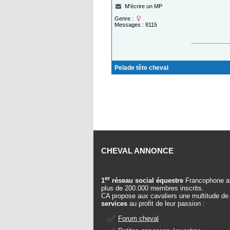
M'écrire un MP
Genre :
Messages : 8115
Pelade tête cheval
CHEVAL ANNONCE
er
1
réseau social équestre
Francophone a
plus de 200.000 membres inscrits.
CA propose aux cavaliers une multitude de
services
au profit de leur passion :
Forum cheval