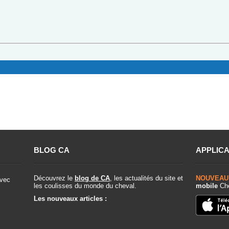
BLOG CA
APPLICA
Découvrez le
blog de CA
, les actualités du site et
NOUVEAU
vec
les coulisses du monde du cheval.
mobile
Che
Les nouveaux articles :