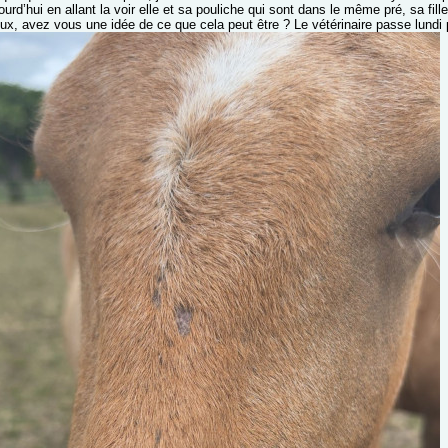
ourd’hui en allant la voir elle et sa pouliche qui sont dans le même pré, sa fil
ux, avez vous une idée de ce que cela peut être ? Le vétérinaire passe lundi p