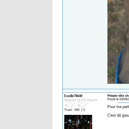
Estelle78640
Pelade tête ch
Posté le 03/06
Membre ELITE Argent
Pour ma part
Trust : 345 (
?
)
C'est dû (pou