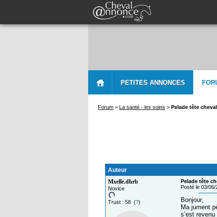
PETITES ANNONCES
FOR
Forum
>
La santé - les soins
>
Pelade tête cheval
Auteur
Mxelle.dhrb
Pelade tête ch
Posté le 03/06
Novice
Bonjour,
Trust : 58 (
?
)
Ma jument pèl
s’est revenu 