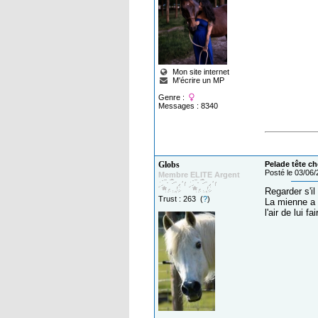
Mon site internet
M'écrire un MP
Genre :
Messages : 8340
Globs
Pelade tête ch
Posté le 03/06
Membre ELITE Argent
Regarder s'il
Trust : 263 (
?
)
La mienne a u
l'air de lui fa