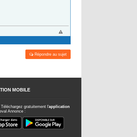
Répondre au sujet
TION MOBILE
Téléchargez gratuitement l'
application
val Annonce :