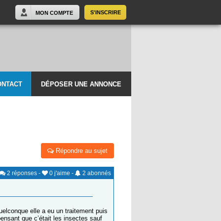
S'INSCRIRE
MON COMPTE
ONTACT
DÉPOSER UNE ANNONCE
Répondre au sujet
2
réponses
-
0
j'aime
-
2
abonnés
quelconque elle a eu un traitement puis
pensant que c’était les insectes sauf