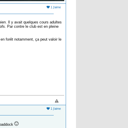
1 j'aime
s bien. Il y avait quelques cours adultes
profs. Par contre le club est en pleine
 en forêt notamment, ça peut valoir le
1 j'aime
u paddock