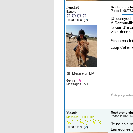
Poncha0
Recherche clu
Posté le 06/07
Expert
@beemyself
Trust : 150 (
?
)
À Sartrouvil
le soir. J'ai
ville, donc s
Sinon pas loi
coup d'aller 
M'écrire un MP
Genre :
Messages : 505
Édité par poncha
Mooxis
Recherche clu
Posté le 06/07
Membre ELITE Or
Je ne sais pa
Trust : 759 (
?
)
Les écuries 