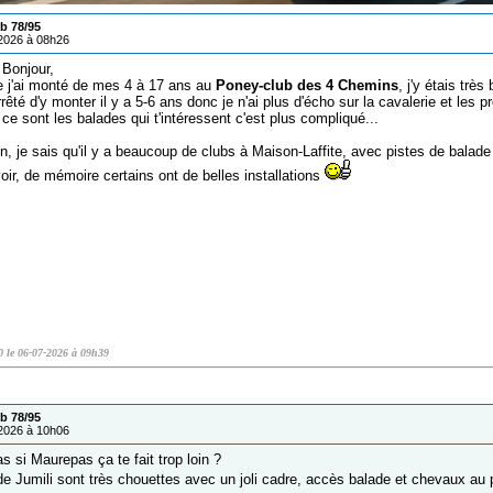
b 78/95
/2026 à 08h26
Bonjour,
le j'ai monté de mes 4 à 17 ans au
Poney-club des 4 Chemins
, j'y étais trè
 arrêté d'y monter il y a 5-6 ans donc je n'ai plus d'écho sur la cavalerie et les 
i ce sont les balades qui t'intéressent c'est plus compliqué...
n, je sais qu'il y a beaucoup de clubs à Maison-Laffite, avec pistes de balade
voir, de mémoire certains ont de belles installations
0 le 06-07-2026 à 09h39
b 78/95
/2026 à 10h06
s si Maurepas ça te fait trop loin ?
de Jumili sont très chouettes avec un joli cadre, accès balade et chevaux a