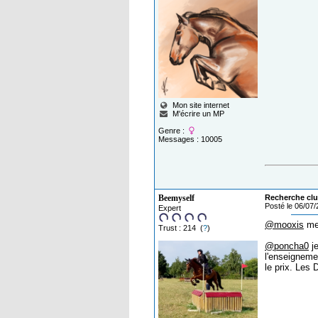
Mon site internet
M'écrire un MP
Genre :
Messages : 10005
Beemyself
Recherche clu
Posté le 06/07
Expert
@mooxis
mer
Trust : 214 (
?
)
@poncha0
je
l'enseigneme
le prix. Les 