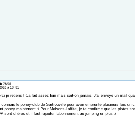
b 78/95
/2026 à 18h51
ci je retiens ! Ca fait assez loin mais sait-on jamais. J'ai envoyé un mail q
 connais le poney-club de Sartrouville pour avoir emprunté plusieurs fois un c
nt poney maintenant :/ Pour Maisons-Laffite, je te confirme que les pistes so
DP sont chères et il faut rajouter l'abonnement au jumping en plus :/