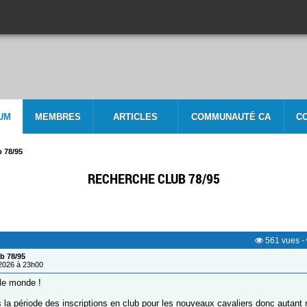
UM
MEMBRES
ARTICLES
COMMUNAUTÉ CA
C
 78/95
RECHERCHE CLUB 78/95
561
vues
-
b 78/95
/2026 à 23h00
 le monde !
ès la période des inscriptions en club pour les nouveaux cavaliers donc autant