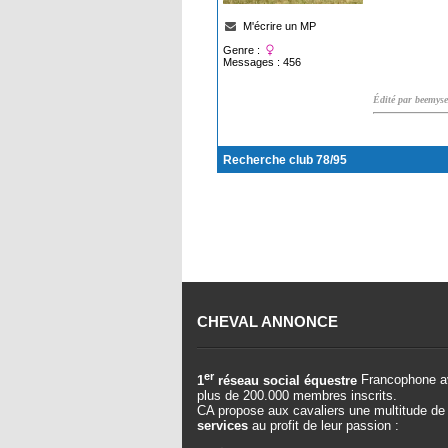
M'écrire un MP
Genre :
Messages : 456
Édité par beemyse
Recherche club 78/95
CHEVAL ANNONCE
er
1
réseau social équestre
Francophone a
plus de 200.000 membres inscrits.
CA propose aux cavaliers une multitude de
services
au profit de leur passion :