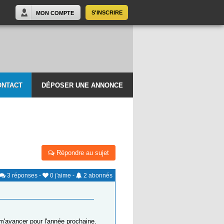
S'INSCRIRE
MON COMPTE
ONTACT
DÉPOSER UNE ANNONCE
Répondre au sujet
3
réponses
-
0
j'aime
-
2
abonnés
 m'avancer pour l'année prochaine.