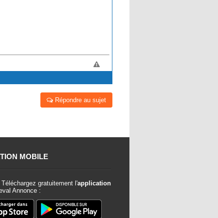
Répondre au sujet
TION MOBILE
Téléchargez gratuitement l'
application
val Annonce :