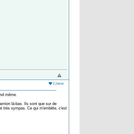
2 j'aime
uand même.
amion là-bas. Ils sont que sur de
nt très sympas. Ce qui m'embête, c'est