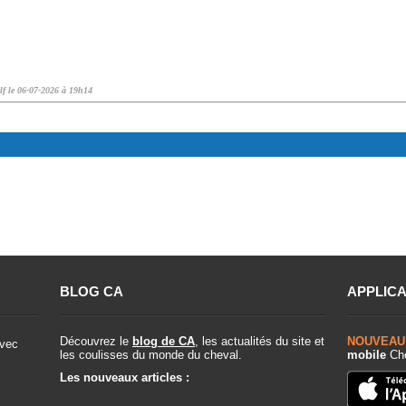
lf le 06-07-2026 à 19h14
BLOG CA
APPLICA
Découvrez le
blog de CA
, les actualités du site et
NOUVEAU
vec
les coulisses du monde du cheval.
mobile
Che
Les nouveaux articles :