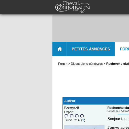
PETITES ANNONCES
FOR
Forum
>
Discussions générales
>
Recherche club
Auteur
Beemyself
Recherche clu
Posté le 05/07
Expert
Bonjour tout
Trust : 214 (
?
)
J'arrive apr