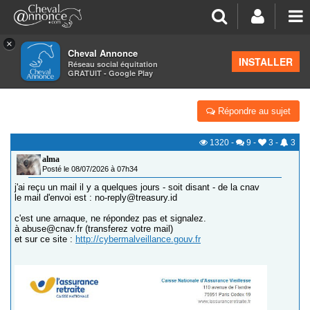
×
Cheval Annonce
Forum
>
Salon de thé
INSTALLER
Réseau social équitation
GRATUIT - Google Play
ATTENTION RETRAITÉ(E)S DU FORUM
Répondre au sujet
1320
-
9
-
3
-
3
alma
Posté le 08/07/2026 à 07h34
j'ai reçu un mail il y a quelques jours - soit disant - de la cnav
le mail d'envoi est : no-reply@treasury.id
c'est une arnaque, ne répondez pas et signalez.
à abuse@cnav.fr (transferez votre mail)
et sur ce site :
http://cybermalveillance.gouv.fr