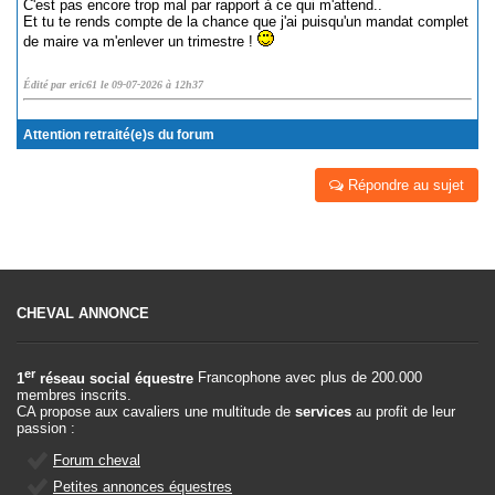
C'est pas encore trop mal par rapport à ce qui m'attend..
Et tu te rends compte de la chance que j'ai puisqu'un mandat complet
de maire va m'enlever un trimestre !
Édité par eric61 le 09-07-2026 à 12h37
Attention retraité(e)s du forum
Répondre au sujet
CHEVAL ANNONCE
er
1
réseau social équestre
Francophone avec plus de 200.000
membres inscrits.
CA propose aux cavaliers une multitude de
services
au profit de leur
passion :
Forum cheval
Petites annonces équestres