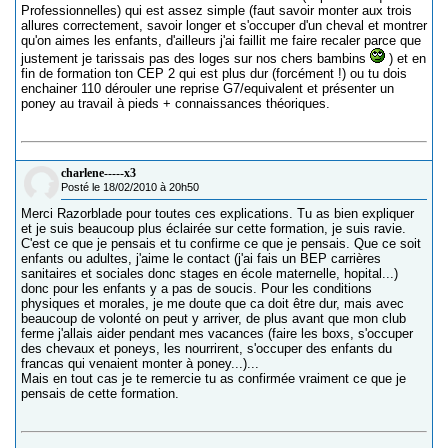
Professionnelles) qui est assez simple (faut savoir monter aux trois
allures correctement, savoir longer et s'occuper d'un cheval et montrer
qu'on aimes les enfants, d'ailleurs j'ai faillit me faire recaler parce que
justement je tarissais pas des loges sur nos chers bambins
) et en
fin de formation ton CEP 2 qui est plus dur (forcément !) ou tu dois
enchainer 110 dérouler une reprise G7/equivalent et présenter un
poney au travail à pieds + connaissances théoriques.
charlene-----x3
Posté le 18/02/2010 à 20h50
Merci Razorblade pour toutes ces explications. Tu as bien expliquer
et je suis beaucoup plus éclairée sur cette formation, je suis ravie.
C'est ce que je pensais et tu confirme ce que je pensais. Que ce soit
enfants ou adultes, j'aime le contact (j'ai fais un BEP carrières
sanitaires et sociales donc stages en école maternelle, hopital...)
donc pour les enfants y a pas de soucis. Pour les conditions
physiques et morales, je me doute que ca doit être dur, mais avec
beaucoup de volonté on peut y arriver, de plus avant que mon club
ferme j'allais aider pendant mes vacances (faire les boxs, s'occuper
des chevaux et poneys, les nourrirent, s'occuper des enfants du
francas qui venaient monter à poney...)...
Mais en tout cas je te remercie tu as confirmée vraiment ce que je
pensais de cette formation.