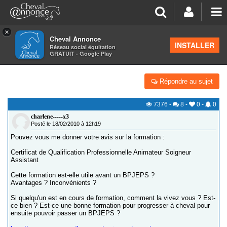
×
Cheval Annonce
Forum
>
Formations équestres
INSTALLER
Réseau social équitation
GRATUIT - Google Play
VOTRE AVIS SUR LA FORMATION CQP ASA
Répondre au sujet
7376
-
8
-
0
-
0
charlene-----x3
Posté le 18/02/2010 à 12h19
Pouvez vous me donner votre avis sur la formation :
Certificat de Qualification Professionnelle Animateur Soigneur
Assistant
Cette formation est-elle utile avant un BPJEPS ?
Avantages ? Inconvénients ?
Si quelqu'un est en cours de formation, comment la vivez vous ? Est-
ce bien ? Est-ce une bonne formation pour progresser à cheval pour
ensuite pouvoir passer un BPJEPS ?