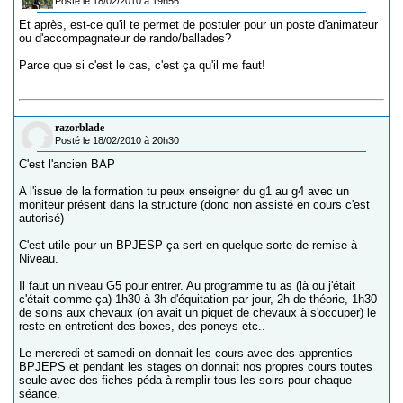
Posté le 18/02/2010 à 19h56
Et après, est-ce qu'il te permet de postuler pour un poste d'animateur
ou d'accompagnateur de rando/ballades?
Parce que si c'est le cas, c'est ça qu'il me faut!
razorblade
Posté le 18/02/2010 à 20h30
C'est l'ancien BAP
A l'issue de la formation tu peux enseigner du g1 au g4 avec un
moniteur présent dans la structure (donc non assisté en cours c'est
autorisé)
C'est utile pour un BPJESP ça sert en quelque sorte de remise à
Niveau.
Il faut un niveau G5 pour entrer. Au programme tu as (là ou j'était
c'était comme ça) 1h30 à 3h d'équitation par jour, 2h de théorie, 1h30
de soins aux chevaux (on avait un piquet de chevaux à s'occuper) le
reste en entretient des boxes, des poneys etc..
Le mercredi et samedi on donnait les cours avec des apprenties
BPJEPS et pendant les stages on donnait nos propres cours toutes
seule avec des fiches péda à remplir tous les soirs pour chaque
séance.