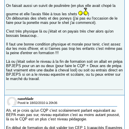
On faisait aussi un suivit de poulinière (en plus elle avait chopé la
gourme et elle l'avais filée à tous les shets
)
On débourrais des shets et des poneys (j'ai pas eu l'occasion de le
faire pour la ponette mais pour le shet j'ai commencé).
C'est très physique là ou j'était et on payais très cher alors qu'on
bossais beaucoup..
Il faut une bonne condition physique et morale pour tenir, c'est assez
dur les mois d'hiver, et si t'aimes pas trop les enfants c'est même pas
la peine d'entrer en formation !!!
Là ou j'était selon le niveau à la fin de formation soit on allait en prépa
BPJEPS pour un an ou deux (pour faire le CQP + Deux ans de prépa
faut vraiment etre une daube à cheval lool) ou soit ou entrais direct en
BPJEPS si on a le niveau equestre et scolaire, ou tu peux entrer sur
le marché du travail.
razorblade
Posté le 18/02/2010 à 20h36
Ah, et je crois qu'un CQP c'est scolairement parlant equivalant au
BEPA mais pas sur, niveau equitation c'est au moins autant poussé,
là ou le CQP est un plus c'est niveau pédagogie.
En début de formation du doit valider ton CEP 1 (capacités Equestres