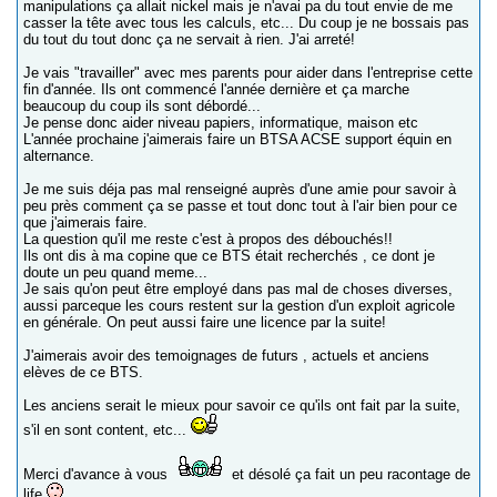
manipulations ça allait nickel mais je n'avai pa du tout envie de me
casser la tête avec tous les calculs, etc... Du coup je ne bossais pas
du tout du tout donc ça ne servait à rien. J'ai arreté!
Je vais "travailler" avec mes parents pour aider dans l'entreprise cette
fin d'année. Ils ont commencé l'année dernière et ça marche
beaucoup du coup ils sont débordé...
Je pense donc aider niveau papiers, informatique, maison etc
L'année prochaine j'aimerais faire un BTSA ACSE support équin en
alternance.
Je me suis déja pas mal renseigné auprès d'une amie pour savoir à
peu près comment ça se passe et tout donc tout à l'air bien pour ce
que j'aimerais faire.
La question qu'il me reste c'est à propos des débouchés!!
Ils ont dis à ma copine que ce BTS était recherchés , ce dont je
doute un peu quand meme...
Je sais qu'on peut être employé dans pas mal de choses diverses,
aussi parceque les cours restent sur la gestion d'un exploit agricole
en générale. On peut aussi faire une licence par la suite!
J'aimerais avoir des temoignages de futurs , actuels et anciens
elèves de ce BTS.
Les anciens serait le mieux pour savoir ce qu'ils ont fait par la suite,
s'il en sont content, etc...
Merci d'avance à vous
et désolé ça fait un peu racontage de
life