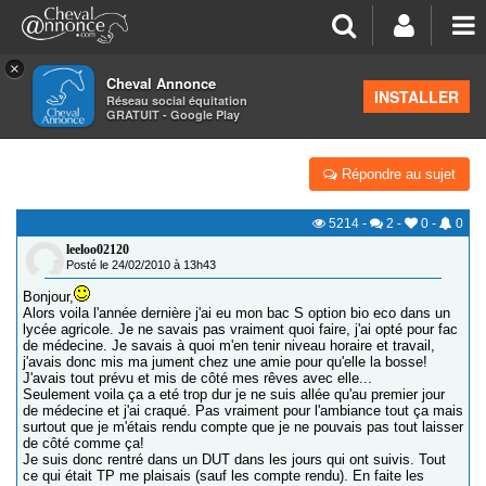
×
Cheval Annonce
Forum
>
Formations équestres
INSTALLER
Réseau social équitation
GRATUIT - Google Play
TEMOIGNAGES DE BTSA ACSE SUPPORT ÉQUIN
Répondre au sujet
5214
-
2
-
0
-
0
leeloo02120
Posté le 24/02/2010 à 13h43
Bonjour,
Alors voila l'année dernière j'ai eu mon bac S option bio eco dans un
lycée agricole. Je ne savais pas vraiment quoi faire, j'ai opté pour fac
de médecine. Je savais à quoi m'en tenir niveau horaire et travail,
j'avais donc mis ma jument chez une amie pour qu'elle la bosse!
J'avais tout prévu et mis de côté mes rêves avec elle...
Seulement voila ça a eté trop dur je ne suis allée qu'au premier jour
de médecine et j'ai craqué. Pas vraiment pour l'ambiance tout ça mais
surtout que je m'étais rendu compte que je ne pouvais pas tout laisser
de côté comme ça!
Je suis donc rentré dans un DUT dans les jours qui ont suivis. Tout
ce qui était TP me plaisais (sauf les compte rendu). En faite les