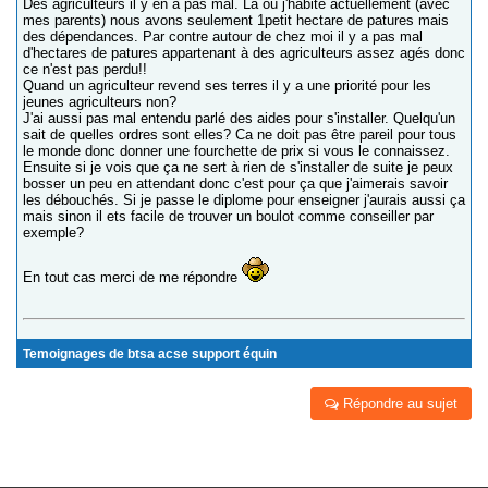
Des agriculteurs il y en a pas mal. La où j'habite actuellement (avec
mes parents) nous avons seulement 1petit hectare de patures mais
des dépendances. Par contre autour de chez moi il y a pas mal
d'hectares de patures appartenant à des agriculteurs assez agés donc
ce n'est pas perdu!!
Quand un agriculteur revend ses terres il y a une priorité pour les
jeunes agriculteurs non?
J'ai aussi pas mal entendu parlé des aides pour s'installer. Quelqu'un
sait de quelles ordres sont elles? Ca ne doit pas être pareil pour tous
le monde donc donner une fourchette de prix si vous le connaissez.
Ensuite si je vois que ça ne sert à rien de s'installer de suite je peux
bosser un peu en attendant donc c'est pour ça que j'aimerais savoir
les débouchés. Si je passe le diplome pour enseigner j'aurais aussi ça
mais sinon il ets facile de trouver un boulot comme conseiller par
exemple?
En tout cas merci de me répondre
Temoignages de btsa acse support équin
Répondre au sujet