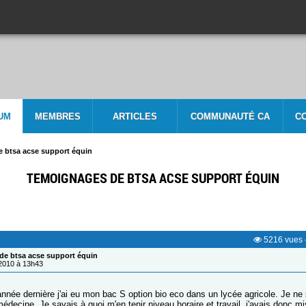
UM
MEMBRES
ARTICLES
COMMUNAUTÉ CA
C
 btsa acse support équin
TEMOIGNAGES DE BTSA ACSE SUPPORT ÉQUIN
5216
vues
e btsa acse support équin
/2010 à 13h43
'année dernière j'ai eu mon bac S option bio eco dans un lycée agricole. Je ne 
médecine. Je savais à quoi m'en tenir niveau horaire et travail, j'avais donc