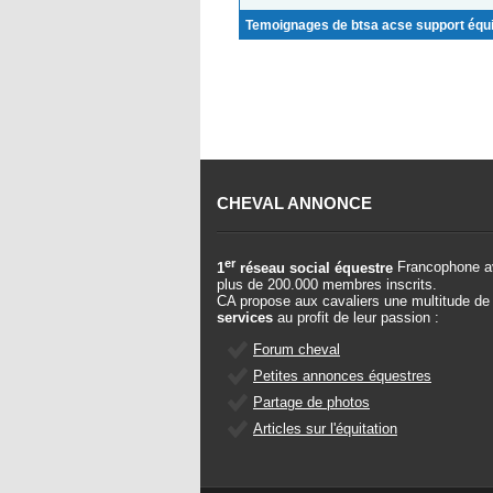
Temoignages de btsa acse support équ
CHEVAL ANNONCE
er
1
réseau social équestre
Francophone a
plus de 200.000 membres inscrits.
CA propose aux cavaliers une multitude de
services
au profit de leur passion :
Forum cheval
Petites annonces équestres
Partage de photos
Articles sur l'équitation