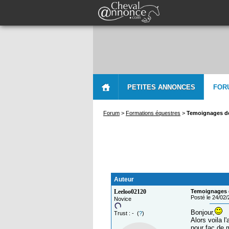
PETITES ANNONCES
FOR
Forum
>
Formations équestres
>
Temoignages de
Auteur
Leeloo02120
Temoignages d
Posté le 24/02
Novice
Bonjour,
Trust : - (
?
)
Alors voila l
pour fac de 