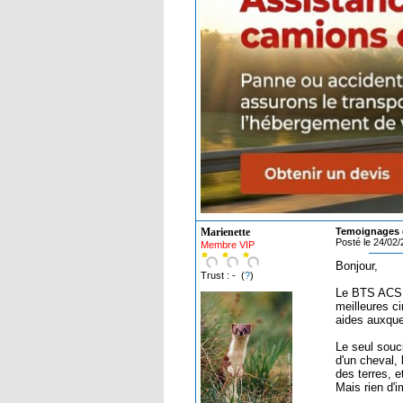
Marienette
Temoignages d
Posté le 24/02
Membre VIP
Bonjour,
Trust : - (
?
)
Le BTS ACSE 
meilleures c
aides auxque
Le seul souci
d'un cheval, 
des terres, e
Mais rien d'i