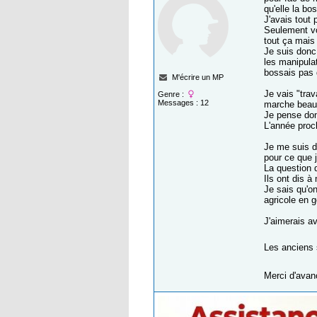
qu'elle la bo
J'avais tout 
Seulement voi
tout ça mais
Je suis donc 
les manipulat
bossais pas d
M'écrire un MP
Je vais "trav
Genre :
Messages : 12
marche beauc
Je pense don
L'année proc
Je me suis d
pour ce que j
La question 
Ils ont dis 
Je sais qu'o
agricole en g
J'aimerais a
Les anciens s
Merci d'ava