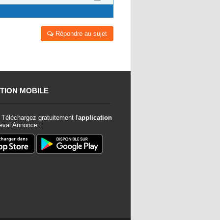
Répondre au sujet
TION MOBILE
Téléchargez gratuitement l'
application
val Annonce :