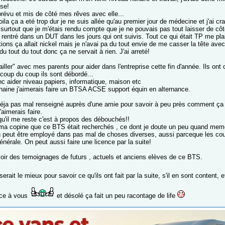
sse!
prévu et mis de côté mes rêves avec elle...
la ça a eté trop dur je ne suis allée qu'au premier jour de médecine et j'ai c
 surtout que je m'étais rendu compte que je ne pouvais pas tout laisser de c
rentré dans un DUT dans les jours qui ont suivis. Tout ce qui était TP me pla
ions ça allait nickel mais je n'avai pa du tout envie de me casser la tête avec
u tout du tout donc ça ne servait à rien. J'ai arreté!
ailler" avec mes parents pour aider dans l'entreprise cette fin d'année. Ils on
oup du coup ils sont débordé...
c aider niveau papiers, informatique, maison etc
haine j'aimerais faire un BTSA ACSE support équin en alternance.
éja pas mal renseigné auprès d'une amie pour savoir à peu près comment ça se
'aimerais faire.
qu'il me reste c'est à propos des débouchés!!
à ma copine que ce BTS était recherchés , ce dont je doute un peu quand mem
n peut être employé dans pas mal de choses diverses, aussi parceque les cours
énérale. On peut aussi faire une licence par la suite!
voir des temoignages de futurs , actuels et anciens elèves de ce BTS.
erait le mieux pour savoir ce qu'ils ont fait par la suite, s'il en sont content, e
nce à vous
et désolé ça fait un peu racontage de life