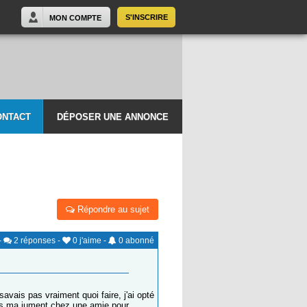
S'INSCRIRE
MON COMPTE
ONTACT
DÉPOSER UNE ANNONCE
Répondre au sujet
-
2
réponses
-
0
j'aime
-
0
abonné
savais pas vraiment quoi faire, j'ai opté
 mis ma jument chez une amie pour