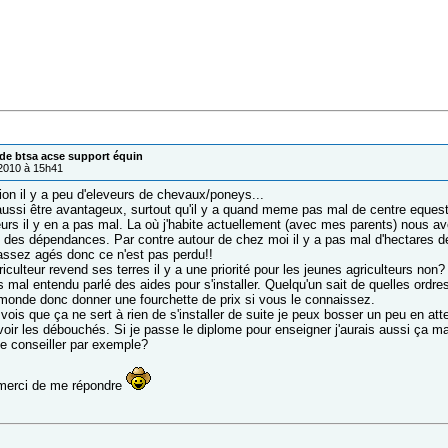
e btsa acse support équin
/2010 à 15h41
on il y a peu d'eleveurs de chevaux/poneys...
aussi être avantageux, surtout qu'il y a quand meme pas mal de centre equest
eurs il y en a pas mal. La où j'habite actuellement (avec mes parents) nous a
 des dépendances. Par contre autour de chez moi il y a pas mal d'hectares d
 assez agés donc ce n'est pas perdu!!
culteur revend ses terres il y a une priorité pour les jeunes agriculteurs non?
s mal entendu parlé des aides pour s'installer. Quelqu'un sait de quelles ordres
 monde donc donner une fourchette de prix si vous le connaissez.
 vois que ça ne sert à rien de s'installer de suite je peux bosser un peu en at
voir les débouchés. Si je passe le diplome pour enseigner j'aurais aussi ça mai
 conseiller par exemple?
 merci de me répondre