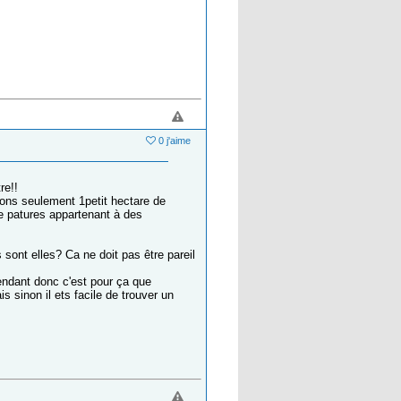
0 j'aime
re!!
vons seulement 1petit hectare de
e patures appartenant à des
 sont elles? Ca ne doit pas être pareil
tendant donc c'est pour ça que
s sinon il ets facile de trouver un