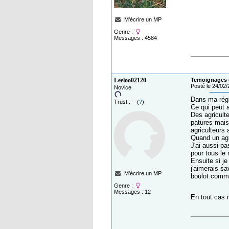
M'écrire un MP
Genre :
Messages : 4584
Leeloo02120
Temoignages d
Posté le 24/02
Novice
Dans ma régi
Trust : - (
?
)
Ce qui peut 
Des agricult
patures mais
agriculteurs
Quand un agri
J'ai aussi pa
pour tous le
Ensuite si je
j'aimerais sa
M'écrire un MP
boulot comme
Genre :
Messages : 12
En tout cas